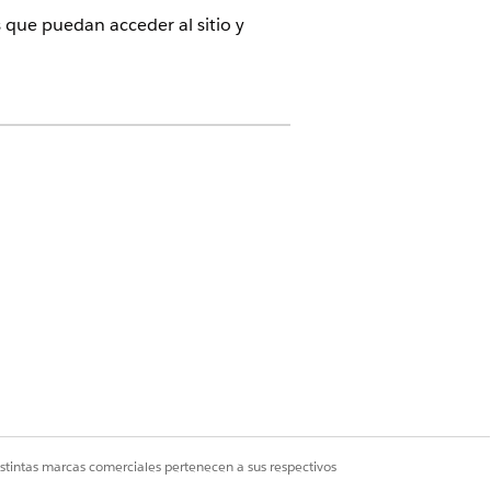
 que puedan acceder al sitio y
loud
as
as
istintas marcas comerciales pertenecen a sus respectivos