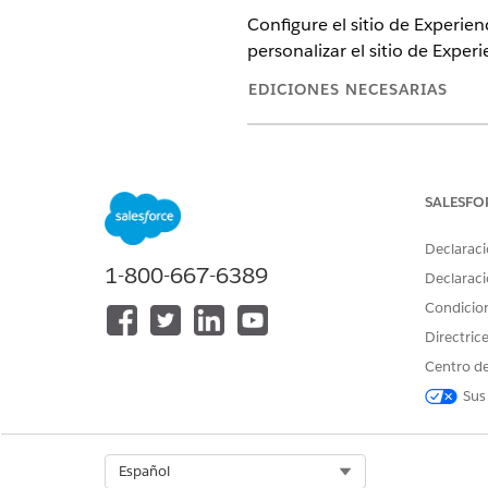
Configure el sitio de Experie
personalizar el sitio de Experi
EDICIONES NECESARIAS
Disponible en: Lightning Ex
Disponible en:
Enterprise
Edi
SALESFO
Declaraci
1-800-667-6389
Para personalizar un sitio de E
Declaraci
Condicio
Para publicar un sitio de Exper
Directric
Centro de
CONSULTE TAMBIÉN:
Sus
Ayuda de Salesforce: Crear r
Crear usuarios de sitio
Select Org
Español