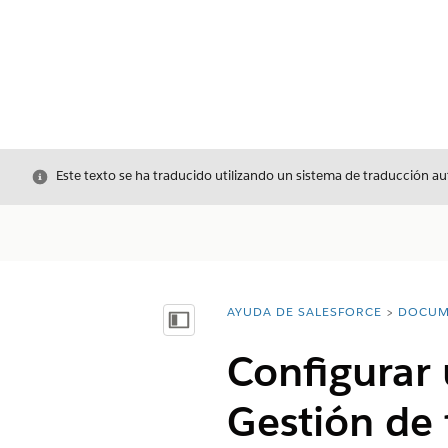
Cerrar
Este texto se ha traducido utilizando un sistema de traducción a
AYUDA DE SALESFORCE
DOCUM
Usted está aquí:
Mostrar índice de materias
Configurar 
Gestión de 