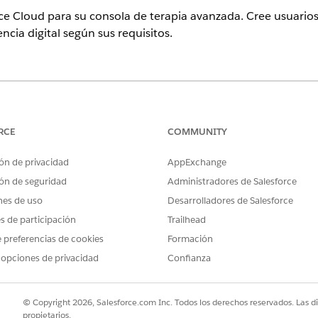
nce Cloud para su consola de terapia avanzada. Cree usuarios
encia digital según sus requisitos.
perience
tion y
Unlimited
Edition con Health Cloud o Life Sciences C
RCE
COMMUNITY
PERMISOS DE USUARIO NECESARIOS
ón de privacidad
AppExchange
xperience Cloud:
ón de seguridad
Administradores de Salesforce
Crear y configurar experienci
nes de uso
Desarrolladores de Salesforce
ience Cloud:
Crear y configurar experienci
es de participación
Trailhead
 preferencias de cookies
Formación
 opciones de privacidad
Confianza
eglas de colaboración
© Copyright 2026, Salesforce.com Inc. Todos los derechos reservados. Las d
propietarios.