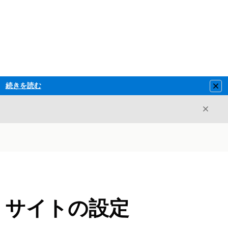
続きを読む
Clo
閉じ
閉じる
ud サイトの設定