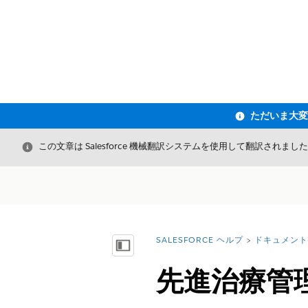
閉じる
この文章は Salesforce 機械翻訳システムを使用して翻訳されまし
SALESFORCE ヘルプ
ドキュメント
詳細情報:
目次を表示
先進治療管理用