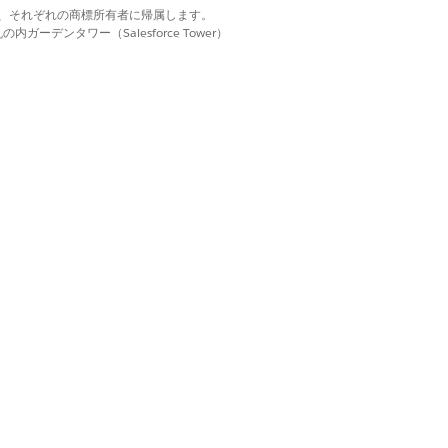
d. それぞれの商標は、それぞれの商標所有者に帰属します。
ーデンタワー（Salesforce Tower）
有効化
] をクリックします。
オーケストレーション」権限セットを [利用可能
査タスクとアクションプランにフルアクセ
ternal Apps for Health