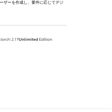
きるユーザーを作成し、要件に応じてデジ
itionおよび
Unlimited
Edition
よび設定」
よび設定」