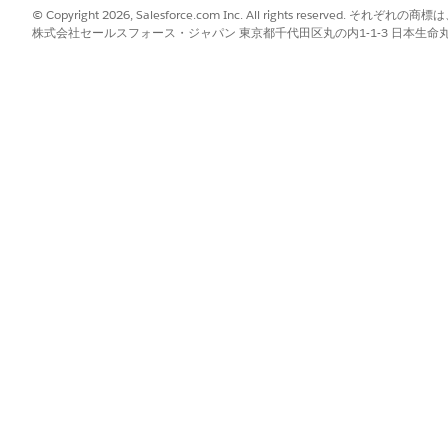
リックし、
[Salesforce の設定]
をクリックします。
© Copyright 2026, Salesforce.com Inc. All rights reserve
ら、
[先進治療管理]
を見つけて選択します。
株式会社セールスフォース・ジャパン 東京都千代田区丸の内1-1-3 日本生命丸の内ガ
用して取引先レコードを作成します。
を作成します。
示パネルで、[
ドロップダウン]
をクリックし、[
カスタマーユーザーを
 ページで、メールと、メールとは異なる一意のユーザー名を入力します。
rience Cloud ユーザーライセンスを選択します。
ンログイン] を選択します。
nce Cloud プロファイルを選択します。
ンログインユーザー] を選択します。
で、
[権限セットの割り当て]
をクリックします。
Health Cloud の基盤」、および「Health Cloud 先進治療
れた権限セット] に移動します。
クとアクションプランの有効化
クフローで Experience Cloud サイトユーザーが調
stries Visitおよびアクション プラン権限セット ライセンスは、Ex
に含まれるため、各ポータル ユーザーには必要ありません。