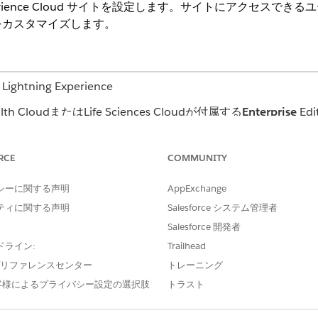
rience Cloud サイトを設定します。サイトにアクセスで
をカスタマイズします。
ning Experience
CloudまたはLife Sciences Cloudが付属する
Enterprise
Ed
必要なユーザー権限
RCE
COMMUNITY
カスタマイズする
「エクスペリエンスの作成お
シーに関する声明
AppExchange
開する
「エクスペリエンスの作成お
ティに関する声明
Salesforce システム管理者
Salesforce 開発者
ドライン:
Trailhead
ルの作成
e プリファレンスセンター
トレーニング
客様によるプライバシー設定の選択肢
トラスト