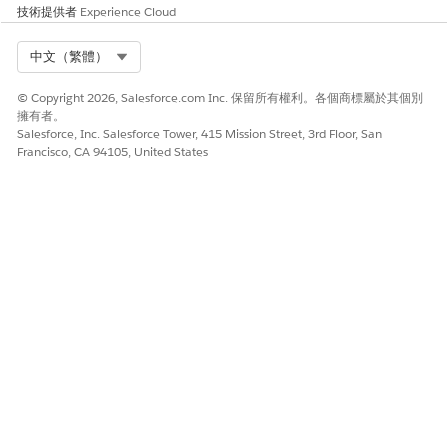
網頁使用者不需要「產業造訪」和「動作計畫」權限集授權,因為這
技術提供者
Experience Cloud
些功能的存取權包含在 Health Cloud 的外部應用程式權益中。
設定入口網頁使用者的評估工作存取權
Select Org
中文（繁體）
若要讓入口網頁使用者能夠在「進階治療協調流程」工作流程中
存取和作業「評估工作」,請在設定檔層級設定必要的使用者權
© Copyright 2026, Salesforce.com Inc. 保留所有權利。各個商標屬於其個別
擁有者。
限和物件存取權。
Salesforce, Inc. Salesforce Tower, 415 Mission Street, 3rd Floor, San
Francisco, CA 94105, United States
入口網頁使用者必須擁有 Experience Cloud 授權。例
備註
如,Customer Community Plus 或 Partner Community。
不需要個別的「產業造訪」權限集授權。
進入「設定」,輸入
,然後選取入口網頁使用者設定
設定檔
檔。
例如,Customer Community Plus 或 Partner
Community。
在「使用者權限」區段中,選取「
管理產業造訪」
使用者權
限。