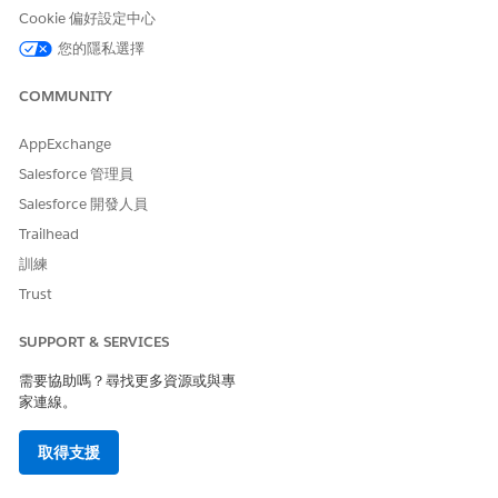
Cookie 偏好設定中心
建立具有「個人帳戶」記錄類型的帳戶記錄。
建立對應的連絡人記錄。
您的隱私選擇
在連絡人記錄的重點面板中,按一下
下拉式
,然後按一下「
啟用
客戶使用
者」。
COMMUNITY
在「設定」的「新增使用者」頁面上,輸入您的電子郵件以及與
電子郵件不同的唯一使用者名稱。
AppExchange
在「使用者授權」中,選取 Experience Cloud 使用者授權。
Salesforce 管理員
例如,選取「外部應用程式登入」。
Salesforce 開發人員
在「設定檔」中,選取 Experience Cloud 設定檔。
例如,選取「外部應用程式登入使用者」。
Trailhead
請儲存您的變更。
訓練
在新使用者的「相關清單」中,按一下「
權限集指派
」。
Trust
將「多步驟排程」、「Health Cloud Foundation」和
「Health Cloud 進階治療協調流程」權限集從「可用的權限
SUPPORT & SERVICES
集」移至「啟用的權限集」。
請儲存您的變更。
需要協助嗎？尋找更多資源或與專
家連線。
為入口網頁使用者啟用評估工作與動作計畫
取得支援
讓 Experience Cloud 網站使用者能夠完整存取和管理「進階治療
協調流程」工作流程中的「評估工作」和「動作計畫」。每個入口