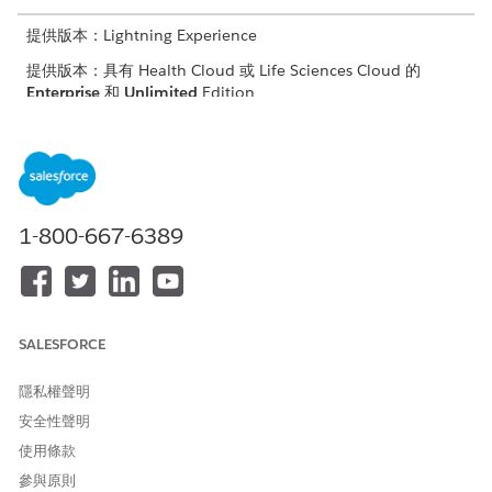
提供版本：Lightning Experience
提供版本：具有 Health Cloud 或 Life Sciences Cloud 的
Enterprise
和
Unlimited
Edition
需要的使用者權限
自訂 Experience Cloud 網
建立和設定體驗
站：
1-800-667-6389
發佈 Experience Cloud 網
建立和設定體驗
站：
另請參照：
SALESFORCE
Salesforce 說明：建立共用規則
隱私權聲明
建立網站使用者
安全性聲明
在數位網站中,按一下「
管理」
」,然後按一下「
Salesforce 設
使用條款
定
」。
參與原則
進入 App Launcher，尋找並選取「
進階治療管理
」。