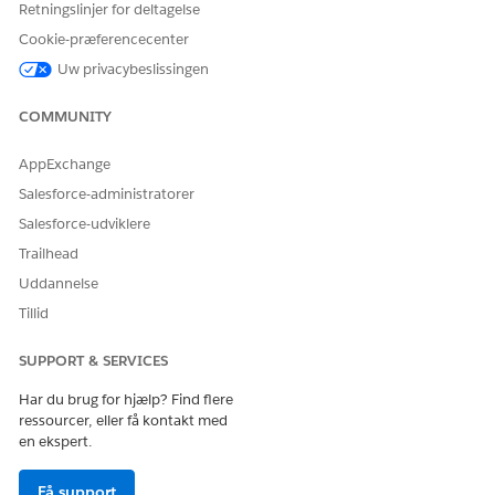
Retningslinjer for deltagelse
Cookie-præferencecenter
Uw privacybeslissingen
LØSTE DENNE ARTIKEL DIT PROBLEM?
COMMUNITY
Giv os besked, så vi kan forbedre os!
Ja
Nej
AppExchange
Salesforce-administratorer
Salesforce-udviklere
Trailhead
Uddannelse
Tillid
SUPPORT & SERVICES
Har du brug for hjælp? Find flere
ressourcer, eller få kontakt med
en ekspert.
Få support