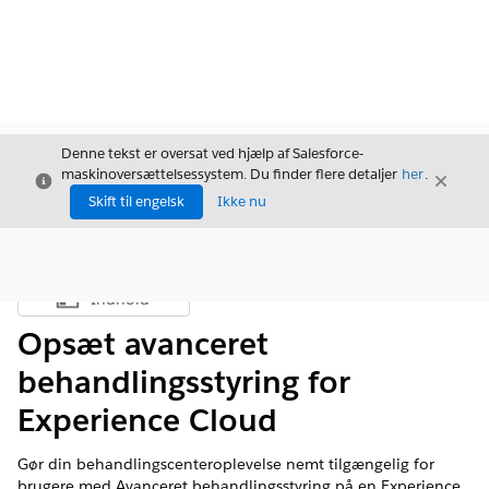
Denne tekst er oversat ved hjælp af Salesforce-
maskinoversættelsessystem. Du finder flere detaljer
her
.
Luk
Luk
Luk
Skift til engelsk
Ikke nu
Indhold
Vis indholdsfortegnelse
Opsæt avanceret
behandlingsstyring for
Experience Cloud
Gør din behandlingscenteroplevelse nemt tilgængelig for
brugere med Avanceret behandlingsstyring på en Experience