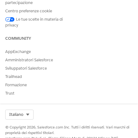
partecipazione
Centro preferenze cookie
Le tue scelte in materia di
privacy
QUESTO ARTICOLO HA RISOLTO IL PROBLEMA?
Facci sapere, così possiamo migliorare!
COMMUNITY
Sì
No
AppExchange
Amministratori Salesforce
Sviluppatori Salesforce
Trailhead
Formazione
Trust
Select Org
Italiano
© Copyright 2026, Salesforce.com Inc. Tutti i diritti riservati. Vari marchi di
proprietà dei rispettivi titolari.