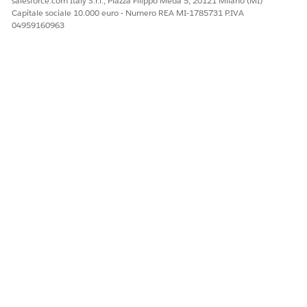
salesforce.com Italy S.r.l., Piazza Filippo Meda 5, 20121 Milano (MI)
Capitale sociale 10.000 euro - Numero REA MI-1785731 P.IVA
04959160963