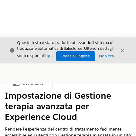
Questo testo è stato tradotto utilizzando il sistema di
traduzione automatica di Salesforce. Ulteriori dettagli
Chiudi
Chiud
Chiudi
sono disponibili
qui
.
Passa all'inglese
Non ora
Sommario
Mostra sommario
Impostazione di Gestione
terapia avanzata per
Experience Cloud
Rendere l'esperienza del centro di trattamento facilmente
accessibile agli utenti con Gestione terapia avanzata in un sito