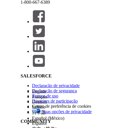
1-800-667-6389
ESTE ARTIGO RESOLVEU SEU PROBLEMA?
Diga-nos para podermos melhorar!
Fechar
Fechar
Salesforce Help | Article
SALESFORCE
Declaração de privacidade
Declaração de segurança
English
Termos de uso
Français
Diretrizes de participação
Deutsch
Centro de preferência de cookies
Italiano
Suas opções de privacidade
日本語
Español (México)
COMMUNITY
Español