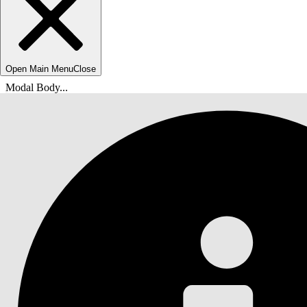
Open Main Menu
Close
Modal Body...
Você está aqui:
Ajuda do Salesforce
Documentação
Ciências biológicas do Agentforce