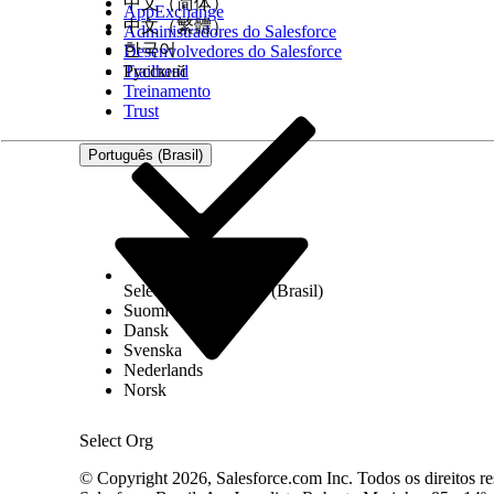
中文（简体）
AppExchange
中文（繁體）
Administradores do Salesforce
한국어
Desenvolvedores do Salesforce
Trailhead
Русский
Treinamento
Trust
Português (Brasil)
Select Org
Português (Brasil)
Suomi
Dansk
Svenska
Nederlands
Norsk
Select Org
© Copyright 2026, Salesforce.com Inc. Todos os direitos re