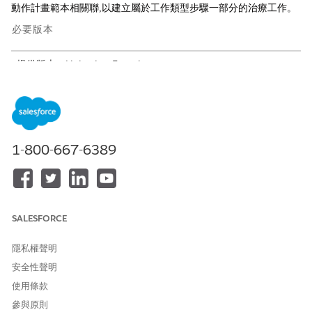
動作計畫範本相關聯,以建立屬於工作類型步驟一部分的治療工作。
必要版本
提供版本：Lightning Experience
提供版本：具有 Health Cloud 或 Life Sciences Cloud 的
Enterprise
和
Unlimited
Edition
需要的使用者權限
1-800-667-6389
存取「多步驟排程」功能：
「多步驟排程」權限集
或
管理「多步驟排程」功能
SALESFORCE
進入 App Launcher,尋找並選取「
工作類型步驟
」。
按一下「
新增
」。
隱私權聲明
輸入工作類型步驟的名稱。
安全性聲明
選取父系工作類型。例如,選取「
差異
」。
使用條款
在前置時間中,新增完成工作類型步驟所需的天數或小時數。
參與原則