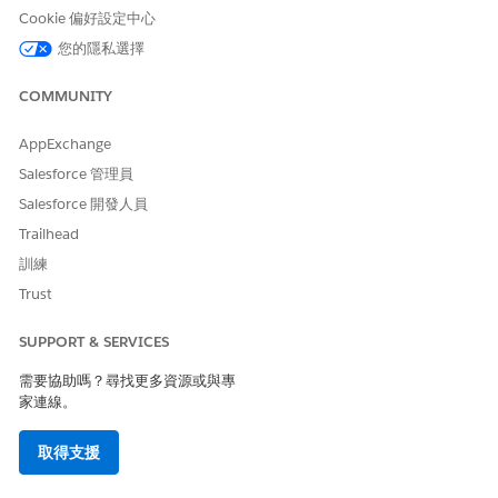
Cookie 偏好設定中心
您的隱私選擇
「工作類型步驟」的前置時間總和不能超過針對「工作
備註
COMMUNITY
程序步驟」定義的前置時間。預設前置時間為天數。您可以
更新工作程序記錄中的前置時間單位。
AppExchange
Salesforce 管理員
若要表示工作類型步驟的順序,請新增序號。
Salesforce 開發人員
若要表示作為工作類型步驟一部分執行的治療工作,請選取與工
Trailhead
作相關聯的動作計畫範本。
訓練
Trust
SUPPORT & SERVICES
需要協助嗎？尋找更多資源或與專
家連線。
取得支援