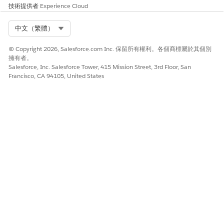
請儲存您的變更。
技術提供者
Experience Cloud
Select Org
中文（繁體）
此文章是否解決您的問題？
© Copyright 2026, Salesforce.com Inc. 保留所有權利。各個商標屬於其個別
請讓我們知道，以便我們改進！
擁有者。
Salesforce, Inc. Salesforce Tower, 415 Mission Street, 3rd Floor, San
是
否
Francisco, CA 94105, United States