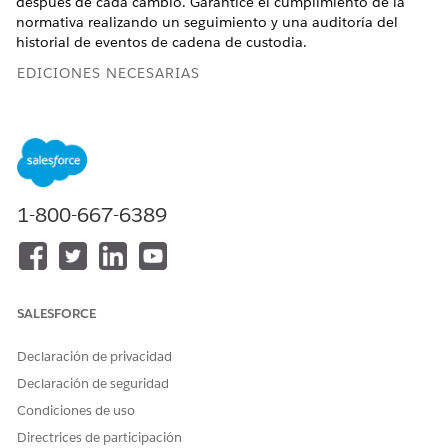
después de cada cambio. Garantice el cumplimiento de la
normativa realizando un seguimiento y una auditoría del
historial de eventos de cadena de custodia.
EDICIONES NECESARIAS
Disponible en: Lightning Experience
Disponible en:
Enterprise
Edition y
Unlimited
Edition con
Health Cloud o Life Sciences Cloud
1-800-667-6389
PERMISOS DE USUARIO NECESARIOS
Para configurar y gestionar
Conjunto de permisos
Cadena de custodia:
Orquestación de terapia
avanzada de Health Cloud
SALESFORCE
O
Declaración de privacidad
Conjunto de permisos
Usuario de cadena de
Declaración de seguridad
custodia
Condiciones de uso
Directrices de participación
Para crear tipos de informes
Gestionar tipos de informes