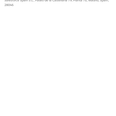
Salesforce Spain S.L., Paseo de la Castellana 79, Planta 7ª, Madrid, Spain,
28046