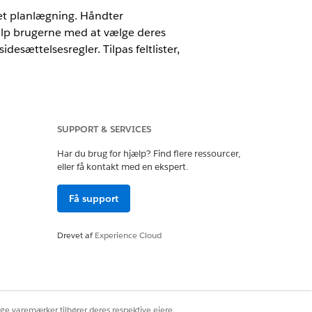
eret planlægning. Håndter
jælp brugerne med at vælge deres
desættelsesregler. Tilpas feltlister,
SUPPORT & SERVICES
d
Har du brug for hjælp? Find flere ressourcer,
eller få kontakt med en ekspert.
.
Få support
Drevet af
Experience Cloud
g, og generer beslutningstabel
g, og generer beslutningstabel
ige varemærker tilhører deres respektive ejere.