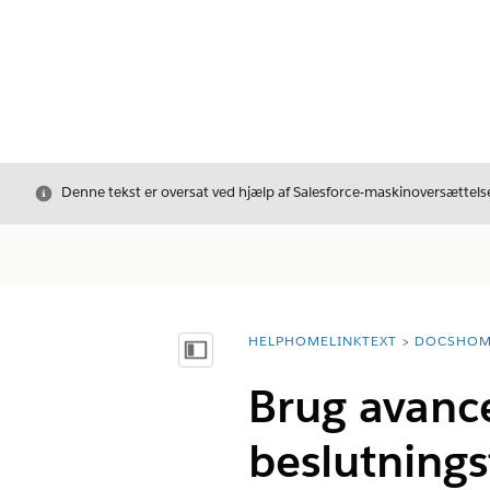
Luk
Denne tekst er oversat ved hjælp af Salesforce-maskinoversættelse
HELPHOMELINKTEXT
DOCSHOM
breadcrumbDescription
Vis indholdsfortegnelse
Brug avanc
beslutnings