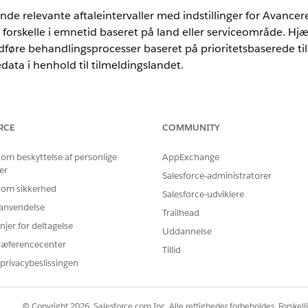
t finde relevante aftaleintervaller med indstillinger for Avanc
forskelle i emnetid baseret på land eller serviceområde. H
dføre behandlingsprocesser baseret på prioritetsbaserede tilsi
ata i henhold til tilmeldingslandet.
rience
RCE
COMMUNITY
Unlimited
Edition med Health Cloud eller Life Sciences Clou
 om beskyttelse af personlige
AppExchange
er
Salesforce-administratorer
 avanceret planlægning og oprettelse af tilsidesættelsesregler
 om sikkerhed
Salesforce-udviklere
r anvendelse
KRAV
Trailhead
njer for deltagelse
Uddannelse
demnetid for arbejdstyper
Aktiver Avanceret planlægnin
ræferencecenter
Tillid
sregler for serviceområder
Aktiver Avanceret planlægnin
privacybeslissingen
gøre obligatoriske felter valgfri
Generer beslutningstabel
egistreringer ved at tilsidesætte
© Copyright 2026, Salesforce.com Inc. Alle rettigheder forbeholdes. Forskell
Generer beslutningstabel