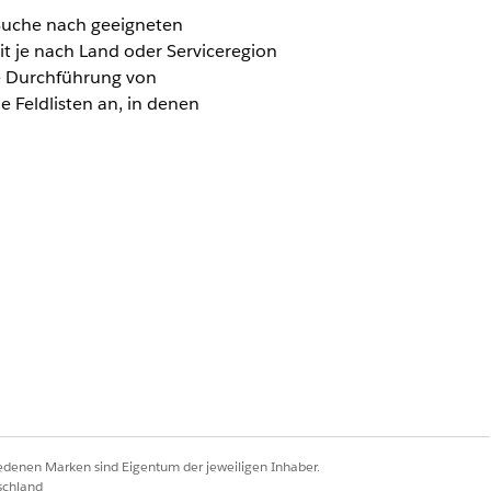
r Suche nach geeigneten
it je nach Land oder Serviceregion
ie Durchführung von
e Feldlisten an, in denen
ud
nd das Erstellen von
n und Entscheidungstabelle generieren
n und Entscheidungstabelle generieren
iedenen Marken sind Eigentum der jeweiligen Inhaber.
schland