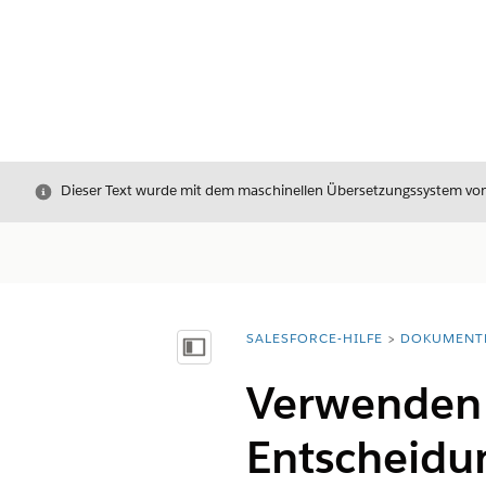
Schließen
Dieser Text wurde mit dem maschinellen Übersetzungssystem von S
SALESFORCE-HILFE
DOKUMENT
Sie befinden sich hier:
Inhalt anzeigen
Verwenden 
Entscheidu