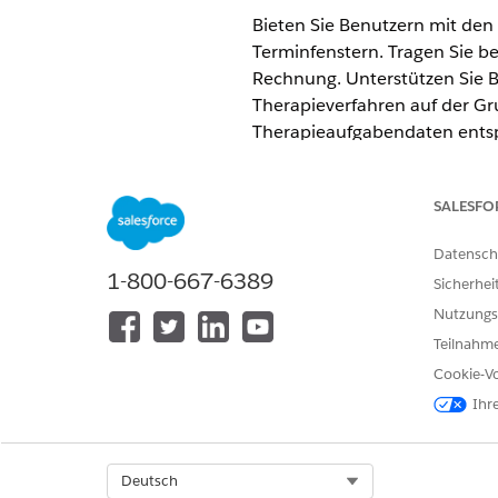
Bieten Sie Benutzern mit den 
Terminfenstern. Tragen Sie be
Rechnung. Unterstützen Sie B
Therapieverfahren auf der Gru
Therapieaufgabendaten entsp
ERFORDERLICHE EDITIONEN
SALESFO
Verfügbarkeit: Lightning Exp
Datensch
Verfügbarkeit:
Enterprise
un
1-800-667-6389
Sicherhei
Nutzungs
Erfahren Sie mehr über die A
Überschreibungsregeln.
Teilnahme
Cookie-Vo
FUNKTIONEN
Ihr
Überschreiben der Standardvorl
Einrichten von Regeln für die P
Select Org
Deutsch