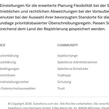
Einstellungen für die erweiterte Planung Flexibilität bei de
trieblichen und rechtlichen Abweichungen bei der Vorlaufze
enutzer bei der Auswahl ihrer bevorzugten Standorte für d
ndlage prioritätsbasierter Überschreibungsregeln. Passen Si
rechend dem Land der Registrierung gespeichert werden.
RCE
COMMUNITY
erience
utzerklärung
AppExchange
d
Unlimited
Edition mit Health Cloud oder Life Sciences Clo
tserklärung
Salesforce-Administratoren
bedingungen
Salesforce-Entwickler
nforderungen für die Verwendung der erweiterten Planung u
richtlinien
Trailhead
reinstellungscenter
Schulung
ANFORDERUNG
e Datenschutzauswahlen
Trust
aufzeit von Arbeitstypen
Erweiterte Planung aktiviere
riorisierung von Serviceregionen
Erweiterte Planung aktiviere
© Copyright 2026, Salesforce.com Inc. Alle Rechte vorbehalten. Die versch
Salesforce.com Germany GmbH, Erika-Mann-Str. 31, 80636 München, Deut