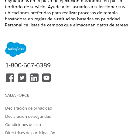
regulatorias en el plazo de ejecución basándose en país o
territorio de servicio. Ayude a los usuarios a seleccionar sus
ubicaciones preferidas para realizar procesos de terapia
basándose en reglas de sustitución basadas en prioridad.
Personalice listas de campos que almacenan datos de tareas
de terapia según el país de inscripción.
EDICIONES NECESARIAS
Disponible en: Lightning Experience
1-800-667-6389
Disponible en:
Enterprise
Edition y
Unlimited
Edition con
Health Cloud o Life Sciences Cloud
Averigüe los requisitos para utilizar la programación avanzada
y crear reglas de sustitución.
SALESFORCE
FUNCIÓN
REQUISITO
Declaración de privacidad
Para sustituir el plazo de
Activar Programación
Declaración de seguridad
ejecución predeterminado
avanzada y generar tabla de
de tipos de trabajo
decisiones
Condiciones de uso
Directrices de participación
Para configurar reglas de
Activar Programación