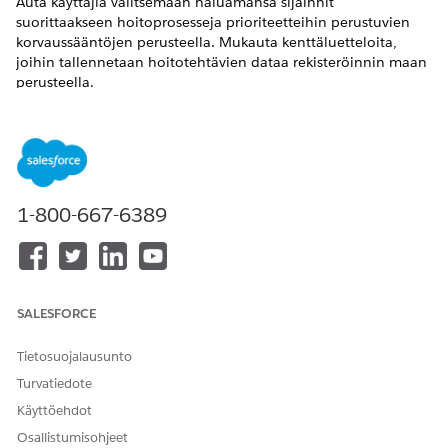
Auta käyttäjiä valitsemaan haluamansa sijainnit
suorittaakseen hoitoprosesseja prioriteetteihin perustuvien
korvaussääntöjen perusteella. Mukauta kenttäluetteloita,
joihin tallennetaan hoitotehtävien dataa rekisteröinnin maan
perusteella.
VAADITUT VERSIOT
Käytettävissä: Lightning Experiencessa
Käytettävissä:
Enterprise
Edition- ja
Unlimited
Edition -
1-800-667-6389
versioissa Health Cloudilla tai Life Sciences Cloudilla
Tutustu edistyneen ajoituksen ja korvaussääntöjen luomisen
vaatimuksiin.
SALESFORCE
OMINAISUUS
VAATIMUS
Työtyyppien oletusarvoisen
Ota käyttöön edistynyt
Tietosuojalausunto
liidiajan korvaaminen
ajoitus ja luo
Turvatiedote
päätöstaulukko
Käyttöehdot
Palvelualueiden
Ota käyttöön edistynyt
Osallistumisohjeet
priorisointisääntöjen
ajoitus ja luo