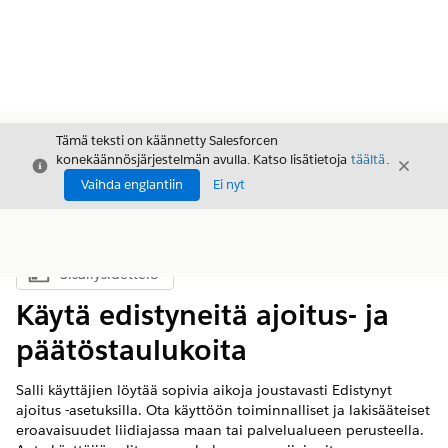
Tämä teksti on käännetty Salesforcen
konekäännösjärjestelmän avulla. Katso lisätietoja
täältä
.
Sulje
Sulje
Sulje
Vaihda englantiin
Ei nyt
Sisällysluettelo
Näytä sisällysluettelo
Käytä edistyneitä ajoitus- ja
päätöstaulukoita
Salli käyttäjien löytää sopivia aikoja joustavasti Edistynyt
ajoitus -asetuksilla. Ota käyttöön toiminnalliset ja lakisääteiset
eroavaisuudet liidiajassa maan tai palvelualueen perusteella.