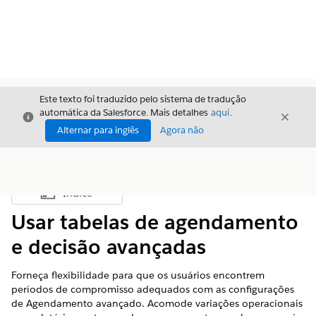
Este texto foi traduzido pelo sistema de tradução
automática da Salesforce. Mais detalhes
aqui
.
Fechar
Fecha
Fechar
Alternar para inglês
Agora não
Índice
Mostrar índice
Usar tabelas de agendamento
e decisão avançadas
Forneça flexibilidade para que os usuários encontrem
períodos de compromisso adequados com as configurações
de Agendamento avançado. Acomode variações operacionais