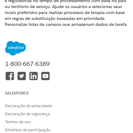
e regulatórias no tempo de processamento com base no país
ou território de serviço. Ajude os usuários a selecionar seus
locais preferidos para realizar processos de terapia com base
em regras de substituição baseadas em prioridade.
Personalize listas de campos que armazenam dados de tarefa
de terapia de acordo com o país de inscrição.
EDIÇÕES OBRIGATÓRIAS
Disponível em: Lightning Experience
1-800-667-6389
Disponível em: Edições
Enterprise
e
Unlimited
com Health
Cloud ou Life Sciences Cloud
Descubra os requisitos para usar o agendamento avançado e
criar regras de substituição.
SALESFORCE
FUNCIONALIDADE
REQUISITO
Declaração de privacidade
Para substituir o tempo de
Habilitar o Agendamento
Declaração de segurança
processamento padrão de
avançado e gerar tabela de
tipos de trabalho
decisão
Termos de uso
Diretrizes de participação
Para configurar regras de
Habilitar o Agendamento