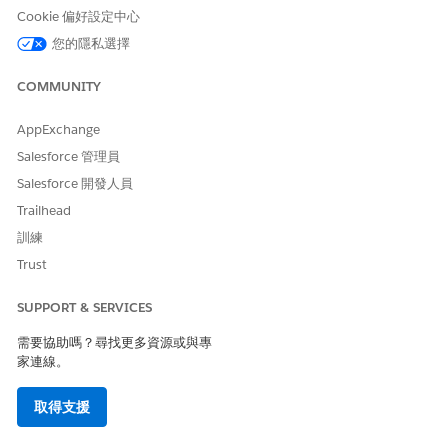
若要設定以位置為基礎的優先順序規則,並覆寫治療流程的預設
Cookie 偏好設定中心
前置時間,請啟用治療的進階排程。
您的隱私選擇
設定決策表格以覆寫預設設定
透過先建立決策表格,覆寫特定條件集的預設前置時間、欄位選
COMMUNITY
用性和監管驗證類型。
AppExchange
設定服務區域範圍優先順序規則
使用服務區域範圍優先順序規則協助使用者在其偏好的工作程序
Salesforce 管理員
步驟位置中搜尋可用的時段。針對每個主控治療的父系服務區域
Salesforce 開發人員
範圍,設定一組保留工作程序步驟的子系服務區域範圍,並將優先
Trailhead
順序編號指派給每個集。
訓練
根據階層覆寫預設前置時間
Trust
根據地理區域、服務區域範圍或治療階段或步驟,完成治療所需
的時間可能有所不同。透過覆寫工作類型步驟的預設前置時間來
SUPPORT & SERVICES
容納前置時間中的這些差異。
需要協助嗎？尋找更多資源或與專
根據階層覆寫必要欄位的選用性
家連線。
根據執行治療的國家或服務區域範圍需求,協助使用者 ⁇ 取治療
資料。根據指派給每個組合的優先順序編號,顯示自訂的欄位清
取得支援
單,並將選用欄位設定為必要欄位。