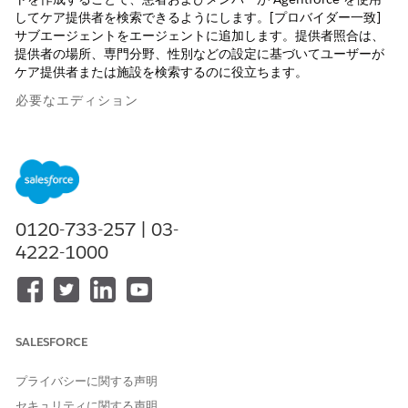
してケア提供者を検索できるようにします。[プロバイダー一致]
サブエージェントをエージェントに追加します。提供者照合は、
提供者の場所、専門分野、性別などの設定に基づいてユーザーが
ケア提供者または施設を検索するのに役立ちます。
必要なエディション
使用可能なインターフェース: Lightning Experience
使用可能なエディション: Health Cloud が付属する
Enterprise
Edition および
Unlimited
Edition
0120-733-257 | 03-
必要なユーザー権限
4222-1000
AI エージェントを作成する
AI エージェントの管理
または
「アプリケーションのカスタ
SALESFORCE
マイズ」
エージェントにサブエージェ
AI エージェントの管理
プライバシーに関する声明
ントを追加する
セキュリティに関する声明