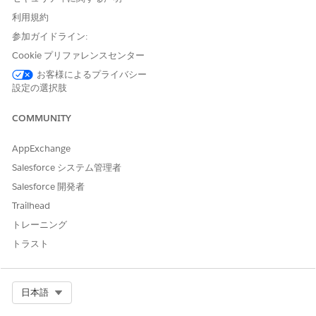
および
利用規約
「Agentforce デフォルトエー
参加ガイドライン:
ジェントの管理」
Cookie プリファレンスセンター
または
お客様によるプライバシー
「アプリケーションのカスタ
設定の選択肢
マイズ」
COMMUNITY
[設定] から、[
エージェント]
を見つけて選択します (Agent
Studio の下)。
AppExchange
[
Enable the Agentforce (Default) Agent
] を有効にします。
Salesforce システム管理者
[
新規エージェント]
をクリックします。
[エージェントを選択] ページで、[テンプレートから作成] が選
Salesforce 開発者
択されていることを確認し、[
患者およびメンバーサービス
] を
Trailhead
選択します。
トレーニング
[次へ]
をクリックします。
トラスト
[Select your subagents (サブエージェントを選択)] ページ
で、[Provider Matching (提供者一致)] サブエージェントが追
加されていることを確認し、[
See included actions
(含まれる
アクションを表示)] をクリックして、サブエージェントに
Select Org
日本語
[Find Providers Info (提供者情報を検索)] アクションと [Find