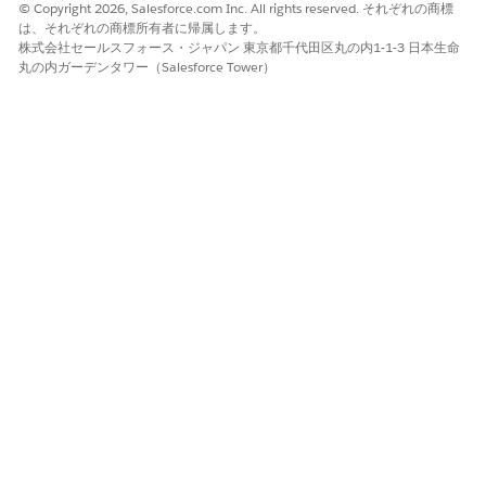
Matching Providers (一致する提供者を検索)] アクションが含
© Copyright 2026, Salesforce.com Inc. All rights reserved. それぞれの商標
まれていることを確認します。
は、それぞれの商標所有者に帰属します。
株式会社セールスフォース・ジャパン 東京都千代田区丸の内1-1-3 日本生命
[次へ]
をクリックします。
丸の内ガーデンタワー（Salesforce Tower）
[エージェントをカスタマイズ] ページから、次の手順を実行し
ます。
エージェントの名前を入力します。API 参照名は自動的に
入力されます。
エージェントの説明、ロール、会社名を入力します。エー
ジェント設定のベストプラクティスは、 ページで確認でき
ます。
デフォルトの [新規エージェントユーザー] を受け入れる
と、新しい Einstein エージェントユーザーが自動的に作
成されます。エージェントの作成が完了したら、
［Users］ ページに移動して Einstein エージェントのユー
ザーを検索し、「Provider Matching Access for AI
Autonomous Agents （ASA） （AI 自律エージェントの
プロバイダー一致アクセス権） 」権限セットを割り当てる
ことができます。
[次へ]
をクリックします。
[データソースを選択 (省略可能)] ページで、[
作成] を
クリック
します。