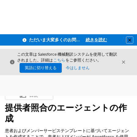
ただいま大変多くのお問い合わせをいただいており、ご連絡までにお時間を頂戴しております
続きを読む
Clo
この文章は Salesforce 機械翻訳システムを使用して翻訳
されました。詳細は
こちら
をご参照ください。
閉じる
閉じ
閉じる
英語に切り替える
今はしません
目次
目次を表示
提供者照合のエージェントの作
成
患者およびメンバーサービステンプレートに基づいてエージェン
トを作成することで、患者およびメンバーが Agentforce を使用