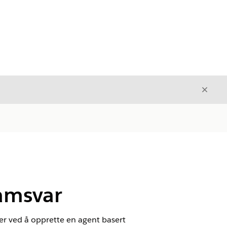
Avslut
Avslutt
samsvar
r ved å opprette en agent basert