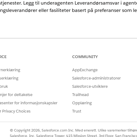
jenester. Legg til underagenten Leverandørsamsvar i agent
gsleverandører eller fasiliteter basert på preferanser som le
rience
nlimited
Edition med Health Cloud
RCE
COMMUNITY
rnerklæring
AppExchange
NØDVENDIGE BRUKERTILLATELSER
serklæring
Salesforce-administratorer
Behandle AI-agenter
 bruk
Salesforce-utviklere
ELLER
njer for deltakelse
Trailhead
esenter for informasjonskapsler
Opplæring
Tilpasse program
r Privacy Choices
Trust
en agent:
Behandle AI-agenter
OG
© Copyright 2026, Salesforce.com Inc. Med enerett. Ulike varemerker tilhøre
Salesforce, Inc. Salesforce Tower, 415 Mission Street, 3rd Floor, San Francis