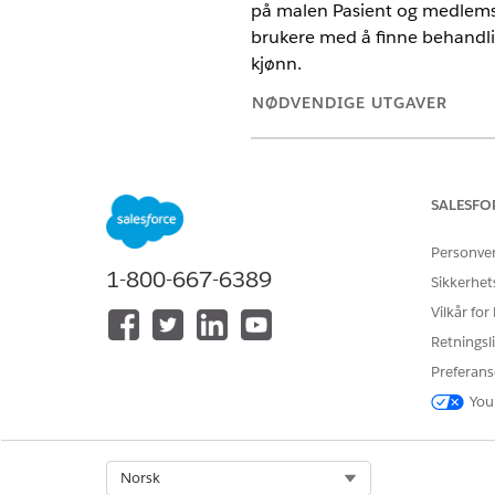
på malen Pasient og medlemst
brukere med å finne behandlin
kjønn.
NØDVENDIGE UTGAVER
Tilgjengelig i Lightning Expe
Tilgjengelig i
Enterprise
og
U
SALESFO
Personve
1-800-667-6389
Sikkerhet
For å opprette en AI-agent:
Vilkår for
Retningsli
Preferans
You
For å legge til en underagent i 
Select Org
Norsk