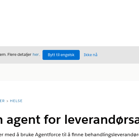
m. Flere detaljer
her
.
Bytt til engelsk
Ikke nå
ER
HELSE
n agent for leverandør
 med å bruke Agentforce til å finne behandlingsleverandøre