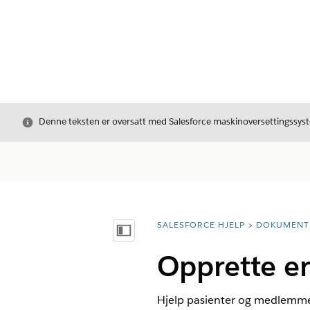
Avslutt
Denne teksten er oversatt med Salesforce maskinoversettingssyste
SALESFORCE HJELP
DOKUMENT
Du er her:
Vis innholdsfortegnelse
Opprette e
Hjelp pasienter og medlemmer