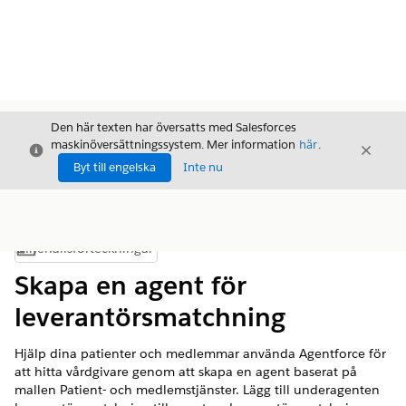
Den här texten har översatts med Salesforces
maskinöversättningssystem. Mer information
här
.
Stäng
Stäng
Stäng
Byt till engelska
Inte nu
Innehållsförteckningar
Visa innehållsförteckning
Skapa en agent för
leverantörsmatchning
Hjälp dina patienter och medlemmar använda Agentforce för
att hitta vårdgivare genom att skapa en agent baserat på
mallen Patient- och medlemstjänster. Lägg till underagenten