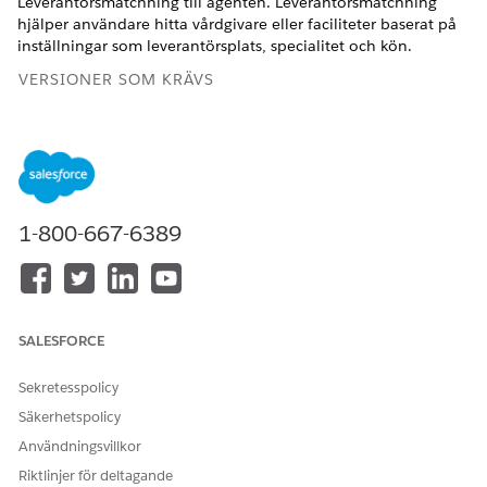
Leverantörsmatchning till agenten. Leverantörsmatchning
hjälper användare hitta vårdgivare eller faciliteter baserat på
inställningar som leverantörsplats, specialitet och kön.
VERSIONER SOM KRÄVS
Tillgängliga i: Lightning Experience
Tillgängliga i:
Enterprise
och
Unlimited
Editions med Health
Cloud
1-800-667-6389
ANVÄNDARBEHÖRIGHETER SOM KRÄVS
Skapa en AI-agent:
Hantera AI-agenter
ELLER
SALESFORCE
Anpassa program
Sekretesspolicy
Lägga till en underagent till
Hantera AI-agenter
en agent:
Säkerhetspolicy
OCH
Användningsvillkor
Hantera Agentforce
Riktlinjer för deltagande
Standardagent