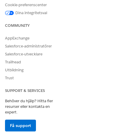
Cookie-preferenscenter
ELLER
Dina integritetsval
Anpassa program
COMMUNITY
Sök upp och öppna
Agenter
(under Agent Studio) i
Inställningar.
AppExchange
Slå på
Aktivera Agentforce (standard) Agent
.
Salesforce-administratörer
Klicka på
Ny agent
.
Salesforce-utvecklare
På sidan Välj en agent, se till att Skapa från en mall har
valts och välj sedan
Patient- och medlemstjänster
.
Trailhead
Klicka på
Nästa
.
Utbildning
Från sidan Välj dina underagenter, kontrollera att
Trust
underagenten Leverantörsmatchning har lagts till och
klicka på
Se inkluderade åtgärder
för att bekräfta att
SUPPORT & SERVICES
underagenten inkluderar åtgärderna Hitta leverantörer
Info och Hitta matchande leverantörer.
Behöver du hjälp? Hitta fler
Klicka på
Nästa
.
resurser eller kontakta en
Från sidan Anpassa din agent:
expert.
Ange ett namn på din agent. API-namnet fylls i
automatiskt.
Få support
Ange en beskrivning, roll och företagsnamn för din