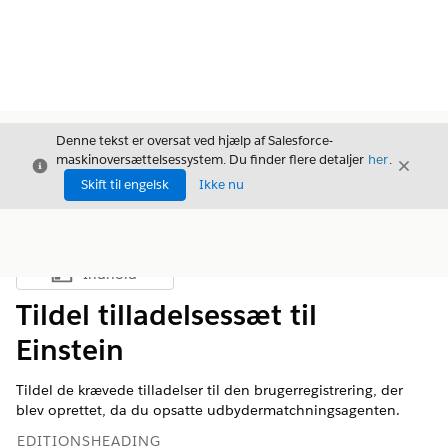
Denne tekst er oversat ved hjælp af Salesforce-
maskinoversættelsessystem. Du finder flere detaljer
her
.
Luk
Luk
Luk
Skift til engelsk
Ikke nu
Indhold
Vis indholdsfortegnelse
Tildel tilladelsessæt til
Einstein
Tildel de krævede tilladelser til den brugerregistrering, der
blev oprettet, da du opsatte udbydermatchningsagenten.
EDITIONSHEADING