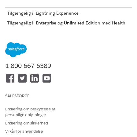
Tilgængelig i: Lightning Experience
Tilgængelig i:
Enterprise
og
Unlimited
Edition med Health
Cloud
BRUGERTILLADELSER PÅKRÆVET
Hvis du vil tildele
Tildel tilladelsessæt
tilladelsessæt:
1-800-667-6389
OG
Vis opsætning og
konfiguration
Find og vælg
Brugere
i Opsætning.
SALESFORCE
Find og vælg
EinsteinServiceAgent-brugerregistreringen
.
Bekræft, at den tildelte brugerlicens er
Einstein Agent
, og
Erklæring om beskyttelse af
at den tildelte profil er
Einstein Agent-bruger
.
personlige oplysninger
Rul til den relaterede liste
Tildelinger for tilladelsessæt
, og
Erklæring om sikkerhed
klik på
Rediger tildelinger
.
Vilkår for anvendelse
Under Tilgængelige tilladelsessæt skal du vælge