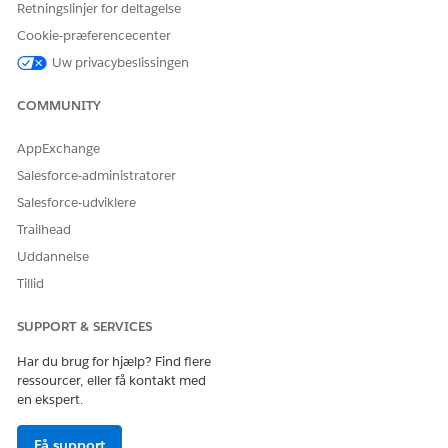
tilladelsessættet
udbydermatchningsadgang til AI
Retningslinjer for deltagelse
Autonomous Agents (ASA)
og derefter klikke på
Tilføj
.
Cookie-præferencecenter
Gem dine ændringer.
Uw privacybeslissingen
COMMUNITY
LØSTE DENNE ARTIKEL DIT PROBLEM?
AppExchange
Giv os besked, så vi kan forbedre os!
Salesforce-administratorer
Ja
Nej
Salesforce-udviklere
Trailhead
Uddannelse
Tillid
SUPPORT & SERVICES
Har du brug for hjælp? Find flere
ressourcer, eller få kontakt med
en ekspert.
Få support