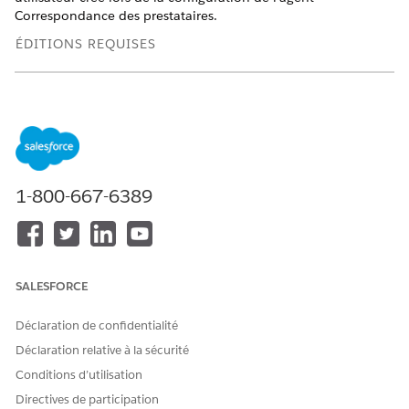
Correspondance des prestataires.
ÉDITIONS REQUISES
Disponible avec : Lightning Experience
Disponible avec : éditions
Enterprise
et
Unlimited
avec
Health Cloud
AUTORISATIONS UTILISATEUR REQUISES
1-800-667-6389
Pour attribuer des
Attribuer des ensembles
ensembles d'autorisations :
d'autorisations
ET
SALESFORCE
Afficher la configuration
Déclaration de confidentialité
Dans Configuration, recherchez et sélectionnez
Utilisateurs
.
Déclaration relative à la sécurité
Recherchez et sélectionnez l'enregistrement
Utilisateur
Conditions d’utilisation
EinsteinServiceAgent
.
Directives de participation
Confirmez que la licence utilisateur attribuée est
Einstein