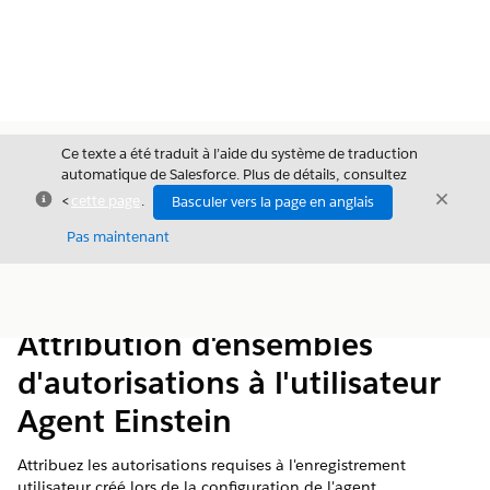
Ce texte a été traduit à l’aide du système de traduction
automatique de Salesforce. Plus de détails, consultez
Fermer
Ferme
<
cette page
.
Basculer vers la page en anglais
Fermer
Pas maintenant
Table des
Afficher la table des matières
matières
Attribution d'ensembles
d'autorisations à l'utilisateur
Agent Einstein
Attribuez les autorisations requises à l'enregistrement
utilisateur créé lors de la configuration de l'agent