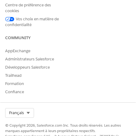
Agent
et que le profil attribué est
Einstein Agent User
.
Centre de préférence des
cookies
Faites défiler jusqu'à la liste associée
Attributions
d'ensembles
d'autorisations, puis cliquez sur
Modifier les
Vos choix en matière de
attributions
.
confidentialité
Sous Ensembles d'autorisations disponibles, sélectionnez
l'ensemble d'autorisations
Accès correspondant aux
COMMUNITY
fournisseurs
pour les agents autonomes IA, puis cliquez
sur
Ajouter
.
AppExchange
Enregistrez vos modifications.
Administrateurs Salesforce
Développeurs Salesforce
Trailhead
CET ARTICLE A-T-IL RÉSOLU VOTRE PROBLÈME ?
Formation
Dites-nous ce que nous pouvons améliorer !
Confiance
Oui
Non
Select Org
Français
© Copyright 2026, Salesforce.com Inc. Tous droits réservés. Les autres
marques appartiennent à leurs propriétaires respectifs.