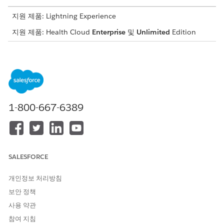
지원 제품: Lightning Experience
지원 제품: Health Cloud
Enterprise
및
Unlimited
Edition
필요한 사용자 권한
권한 집합 할당
권한 집합 할당
AND
1-800-667-6389
설정 및 구성 보기
설정에서
사용자
를 찾아서 선택합니다.
EinsteinServiceAgent 사용자
레코드를 찾아서 선택합니다.
할당된 사용자 라이센스가
Einstein Agent
이고 할당된 프로필
SALESFORCE
이
Einstein Agent User
인지 확인합니다.
권한 집합 할당
관련 목록으로 스크롤하고
할당 편집
을 클릭합
개인정보 처리방침
니다.
사용 가능한 권한 집합 아래에서
Provider Matching Access
보안 정책
for AI Autonomous Agents(ASA)
권한 집합을 선택한 다음,
추
사용 약관
가
를 클릭합니다.
참여 지침
변경 사항을 저장합니다.