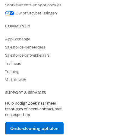
is.
Voorkeurcentrum voor cookies
Scrol naar de gerelateerde lijst
Toewijzingen
Uw privacybeslissingen
machtigingenset
en klik op
Toewijzingen bewerken
.
Selecteer onder Beschikbare machtigingensets de
COMMUNITY
machtigingenset
Provider Matching Access for AI
Autonomous Agents (ASA)
en klik vervolgens op
AppExchange
Toevoegen
.
Salesforce-beheerders
Sla uw wijzigingen op.
Salesforce-ontwikkelaars
Trailhead
Training
HEEFT DIT ARTIKEL UW PROBLEEM OPGELOST?
Vertrouwen
Laat ons weten wat we kunnen doen om te verbeteren!
SUPPORT & SERVICES
Ja
Nee
Hulp nodig? Zoek naar meer
resources of neem contact met
een expert op.
Ondersteuning ophalen