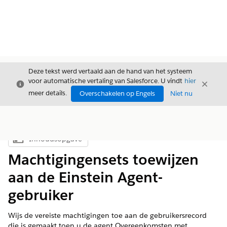
Deze tekst werd vertaald aan de hand van het systeem
voor automatische vertaling van Salesforce. U vindt
hier
Sluiten
Sluite
Sluiten
meer details.
Overschakelen op Engels
Niet nu
Inhoudsopgave
Inhoudsopgave weergeven
Machtigingensets toewijzen
aan de Einstein Agent-
gebruiker
Wijs de vereiste machtigingen toe aan de gebruikersrecord
die is gemaakt toen u de agent Overeenkomsten met