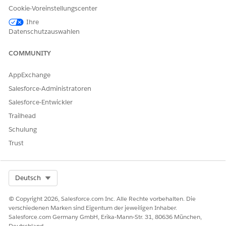
Cookie-Voreinstellungscenter
Anpassen einer Experience
Mitglied der Site UND
Cloud-Site:
"Erfahrungen erstellen und
Ihre
einrichten"
Datenschutzauswahlen
ODER
COMMUNITY
Mitglied der Site UND
"Setup und Konfiguration
AppExchange
anzeigen" UND
Salesforce-Administratoren
Erfahrungsadministrator,
Salesforce-Entwickler
Publisher oder Ersteller auf
dieser Site
Trailhead
Schulung
Veröffentlichen einer
Mitglied der Site UND
Experience Cloud-Site:
"Erfahrungen erstellen und
Trust
einrichten"
ODER
Select Org
Deutsch
Mitglied der Site UND
Erfahrungsadministrator
© Copyright 2026, Salesforce.com Inc. Alle Rechte vorbehalten. Die
oder Publisher auf dieser
verschiedenen Marken sind Eigentum der jeweiligen Inhaber.
Site
Salesforce.com Germany GmbH, Erika-Mann-Str. 31, 80636 München,
Deutschland