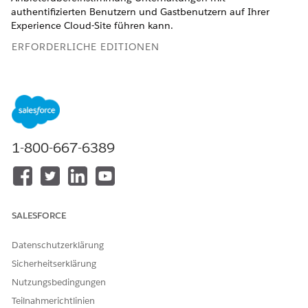
authentifizierten Benutzern und Gastbenutzern auf Ihrer
Experience Cloud-Site führen kann.
ERFORDERLICHE EDITIONEN
Verfügbarkeit: Lightning Experience
Verfügbarkeit:
Enterprise
und
Unlimited
Edition mit Health
Cloud
1-800-667-6389
ERFORDERLICHE BENUTZERBERECHTIGUNGEN
Erstellen und Bearbeiten
Berechtigung "Flow
eines Flows:
verwalten"
Verwenden von Health
Add-On-Lizenz "Health
SALESFORCE
Cloud für Communities:
Cloud für Community"
Datenschutzerklärung
UND
Sicherheitserklärung
Kunden-Community- oder
Nutzungsbedingungen
Kunden-Community Plus-
Add-On-Lizenz
Teilnahmerichtlinien