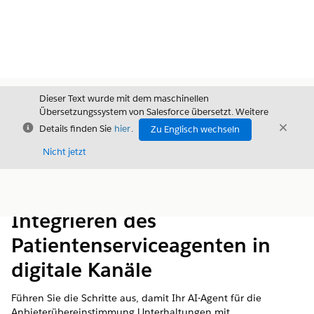
Dieser Text wurde mit dem maschinellen
Übersetzungssystem von Salesforce übersetzt. Weitere
Schließen
Schli
Details finden Sie
hier
.
Zu Englisch wechseln
Schließ
Nicht jetzt
Inhalt
Inhalt anzeigen
Integrieren des
Patientenserviceagenten in
digitale Kanäle
Führen Sie die Schritte aus, damit Ihr AI-Agent für die
Anbieterübereinstimmung Unterhaltungen mit