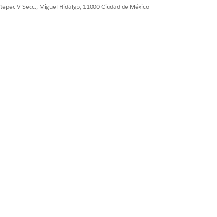
ultepec V Secc., Miguel Hidalgo, 11000 Ciudad de México
Y Ver parámetros y configuración Y
experiencia, publicador o
 Crear y configurar experiencias
Y un administrador de experiencia
ión de mensajería
.
mina con: my.site.com. Por ejemplo: