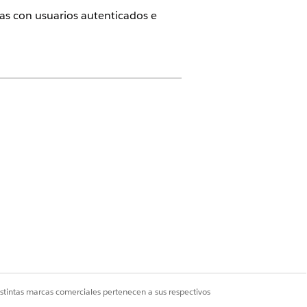
cas con usuarios autenticados e
 Health Cloud para comunidad
a Customer Community o Customer
istintas marcas comerciales pertenecen a sus respectivos
 Crear y configurar experiencias