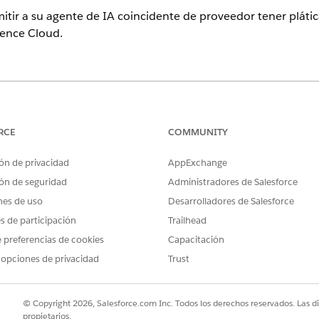
tir a su agente de IA coincidente de proveedor tener pláti
ience Cloud.
perience
ition
y
Unlimited Edition
con Health Cloud
RCE
COMMUNITY
PERMISOS DE USUARIO NECESARIOS
ón de privacidad
AppExchange
ón de seguridad
Administradores de Salesforce
Permiso Gestionar flujo
nes de uso
Desarrolladores de Salesforce
a Comunidades:
Licencia complementaria
es de participación
Trailhead
Y
 preferencias de cookies
Capacitación
 opciones de privacidad
Trust
Licencia complementari
Community Plus
© Copyright 2026, Salesforce.com Inc. Todos los derechos reservados. Las d
xperience Cloud:
Ser un miembro del sitio Y
propietarios.