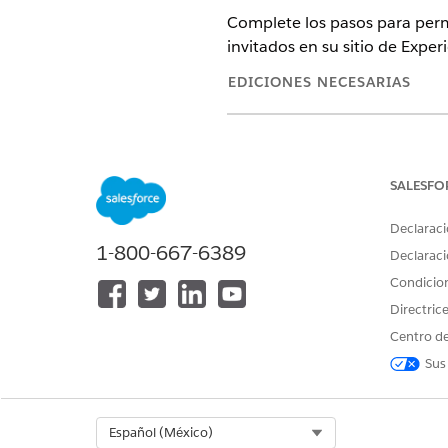
Complete los pasos para permi
invitados en su sitio de Exper
EDICIONES NECESARIAS
Disponible en: Lightning Ex
Disponible en:
Enterprise Ed
SALESFO
Declaraci
1-800-667-6389
Para crear y modificar un flujo:
Declaraci
Condicio
Para utilizar Health Cloud par
Directric
Centro de
Sus
Para personalizar un sitio de E
Select Org
Español (México)