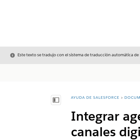
Cerrar
Este texto se tradujo con el sistema de traducción automática de
AYUDA DE SALESFORCE
DOCUM
Usted está aquí:
Mostrar índice de materias
Integrar ag
canales dig