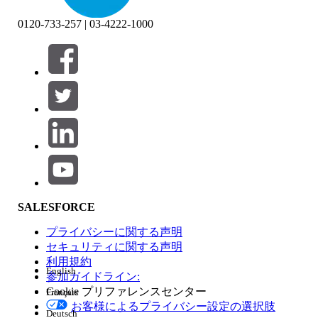
0120-733-257 | 03-4222-1000
絞り込み条件 (0)
絞り込み条件を選択
追加
製品エリア
SALESFORCE
機能の影響
プライバシーに関する声明
セキュリティに関する声明
利用規約
English
参加ガイドライン:
Cookie プリファレンスセンター
Français
エディション
お客様によるプライバシー設定の選択肢
Deutsch