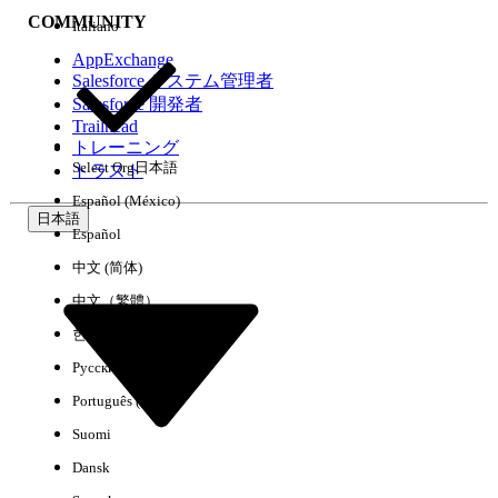
COMMUNITY
Italiano
AppExchange
Salesforce システム管理者
Salesforce 開発者
環境
Trailhead
トレーニング
Select Org
日本語
トラスト
Español (México)
日本語
Español
すべてクリア
完了
中文 (简体)
中文（繁體）
한국어
Русский
Português (Brasil)
Suomi
Dansk