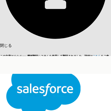
目次を表示
目次
検索
閉じる
この文章は Salesforce 機械翻訳システムを使用して翻訳されました。詳細は
こちら
をご参
英語に切り替える
今はしません
照ください。
閉じる
閉じる