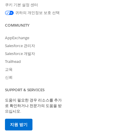
쿠키 기본 설정 센터
사이트 구성원, 설정 및 구성 보
기, 해당 사이트의 Experience
귀하의 개인정보 보호 선택
관리자, 게시자 또는 빌더
COMMUNITY
Experience Cloud 사이트 게
사이트 구성원 AND 익스피리
시:
언스 만들기 및 설정
AppExchange
OR
Salesforce 관리자
사이트 구성원 AND 해당 사이
Salesforce 개발자
트의 익스피리언스 관리자 또
Trailhead
는 게시자
교육
Messaging 설정을 활성화합니다.
신뢰
설정에서 빠른 찾기 상자를 사용하여
메시징 설정
을 찾아서
선택합니다.
SUPPORT & SERVICES
Messaging을 활성화합니다.
도움이 필요한 경우 리소스를 추가
사이트의 도메인 이름을 가져옵니다.
로 확인하거나 전문가의 도움을 받
으십시오.
설정에서 빠른 찾기 상자를 사용하여
도메인
을 찾아서 선택
합니다.
Experience Cloud 사이트 도메인의 도메인 이름을 복사합
지원 받기
니다. 이 이름은 my.site.com으로 끝납니다. 예: