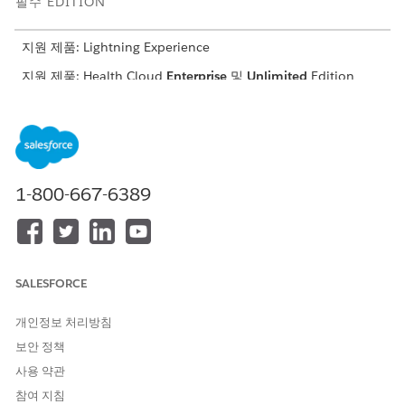
필수 EDITION
지원 제품: Lightning Experience
지원 제품: Health Cloud
Enterprise
및
Unlimited
Edition
필요한 사용자 권한
플로 만들기 및 편집:
플로 관리 권한
커뮤니티용 Health Cloud 사
Health Cloud for
1-800-667-6389
용:
Community 추가 기능 라이센
스
AND
Customer Community 또는
SALESFORCE
Customer Community Plus
추가 기능 라이센스
개인정보 처리방침
보안 정책
Experience Cloud 사이트 사
사이트 구성원 AND 익스피리
용자 정의:
언스 만들기 및 설정
사용 약관
참여 지침
OR