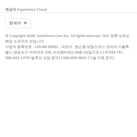
salesforce25.my.site.com
제공자
Experience Cloud
새 내장형 서비스 배포 만들기
설정에서 빠른 찾기 상자를 사용하여
내장형 서비스 배포
를
Select Org
한국어
찾아서 선택합니다.
New Deployment(새 배포)
를 클릭합니다.
© Copyright 2026, Salesforce.com Inc. All rights reserved. 여러 등록 상표는
앱 내 및 웹 Messaging
을 선택하고
다음
을 클릭합니다.
해당 소유자의 것입니다.
사업자 등록번호 : 120-86-92851 , 대표자 : 벤슨웡 세일즈포스 코리아 서울특
웹을
선택하고
다음
을 클릭합니다.
별시 영등포구 여의대로 108, 파크원타워2 28층 (세일즈포스) 07335 TEL :
내장형 서비스 배포 이름을 입력합니다.
080-822-1378 (솔루션 상담 문의) | 080-805-9651 (기술 지원 문의)
도메인에서 2b단계에서 복사한 도메인 이름을 붙여넣습니
다.
Messaging 채널에서
ESA 채널
을 선택합니다.
변경 사항을 저장합니다. 배포가 활성화되고 내장형 서비스
배포 설정 페이지가 표시되기까지 몇 분이 소요됩니다.
내장형 서비스 배포 설정 페이지에서
게시
를 클릭합니다.
페이지를 새로 고칩니다.
Messaging 배포를 테스트합니다.
내장형 서비스 배포 설정 페이지에서 Messaging 테스트 설
정으로 스크롤한 다음,
Test Messaging
을 클릭합니다.
채팅을 열면 Agentforce 환자 서비스 에이전트와 환영 메시
지를 볼 수 있습니다.