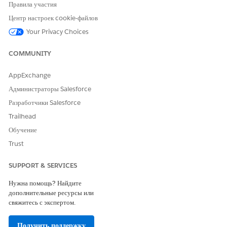
Правила участия
Для настройки сайта
«Являться участником сайта» И
Центр настроек cookie-файлов
Experience Cloud:
«Создание и настройка
взаимодействий»
Your Privacy Choices
ИЛИ
COMMUNITY
«Являться участником сайта» И
«Просмотр настройки и
AppExchange
конфигурации» И
Администраторы Salesforce
администратор
Разработчики Salesforce
взаимодействий, публикатор
или конструктор на данном
Trailhead
сайте
Обучение
Для публикации сайта
«Являться участником сайта» И
Trust
Experience Cloud:
«Создание и настройка
взаимодействий»
SUPPORT & SERVICES
ИЛИ
Нужна помощь? Найдите
дополнительные ресурсы или
«Являться участником сайта» И
свяжитесь с экспертом.
администратор
взаимодействий и публикатор
Получить поддержку
на данном сайте