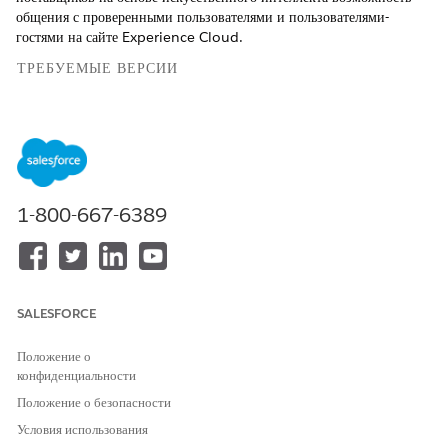
общения с проверенными пользователями и пользователями-
гостями на сайте Experience Cloud.
ТРЕБУЕМЫЕ ВЕРСИИ
Доступно в версиях: Lightning Experience
Доступно в версиях:
Enterprise
и
Unlimited
с Health Cloud
НЕОБХОДИМЫЕ ПОЛНОМОЧИЯ ПОЛЬЗОВАТЕЛЯ
1-800-667-6389
Для создания и
Полномочие «Управление
редактирования потока:
потоком»
Для использования Health
Дополнительная лицензия
Cloud for Communities:
Health Cloud For
SALESFORCE
Community
Положение о
И
конфиденциальности
Дополнительная лицензия
Положение о безопасности
Customer Community или
Условия использования
Customer Community Plus