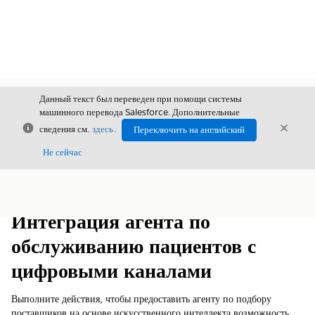
Данный текст был переведен при помощи системы
машинного перевода Salesforce. Дополнительные
Закрыть
Закры
сведения см.
здесь
.
Переключить на английский
Закрыт
Не сейчас
Содержание
Показать содержание
Интеграция агента по
обслуживанию пациентов с
цифровыми каналами
Выполните действия, чтобы предоставить агенту по подбору
поставщиков на основе искусственного интеллекта возможность