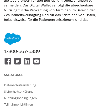
die Obergrenzen für den Betrieb, um Überziehungen zu
vermeiden. Das Digital Wallet verfolgt die abrechenbare
Nutzung für die Verwaltung von Terminen im Bereich der
Gesundheitsversorgung und für das Schreiben von Daten,
beispielsweise für die Patientenregistrierung und das
Nachfüllen von Medikamenten.
ERFORDERLICHE EDITIONEN
Verfügbarkeit: Lightning Experience
1-800-667-6389
Verfügbarkeit:
Enterprise
und
Unlimited
Edition mit Health
Cloud
Lizenzen und Berechtigungen
SALESFORCE
Wenn Sie Digital Wallet für Agentforce Health verwenden
möchten, muss Ihre Organisation über die Add-On-Lizenzen
Datenschutzerklärung
Health Cloud und Data Cloud verfügen. Außerdem muss die
Integrations-SKU für athenahealth im Wert von 0 EUR aktiviert
Sicherheitserklärung
sein.
Nutzungsbedingungen
Benutzer erhalten Zugriff auf die Funktionen durch eine
Teilnahmerichtlinien