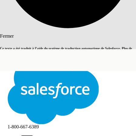
Rechercher
Fermer
Ce texte a été traduit à l’aide du système de traduction automatique de Salesforce. Plus de
Basculer vers la page en anglais
détails, consultez <
cette page
.
Pas maintenant
Fermer
Fermer
1-800-667-6389