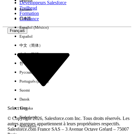
Deutsch
Développeurs Salesforce
Trailhead
Italiano
Expérience
Formation
Confiance
日本語
Español (México)
Français
Español
Effacer tout
Terminé
中文（简体）
中文（繁體）
한국어
Русский
Português (Brasil)
Suomi
Dansk
Select Org
Svenska
Nederlands
© Copyright 2026, Salesforce.com Inc. Tous droits réservés. Les
autres marques appartiennent à leurs propriétaires respectifs.
Norvégien
Salesforce.com France SAS – 3 Avenue Octave Gréard – 75007
Aucun résultat