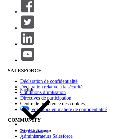
Filtres (0)
SÉLECTIONNER DES FILTRES
Ajouter
Gamme de produits
Impact des fonctionnalités
SALESFORCE
Déclaration de confidentialité
Déclaration relative à la sécurité
English
Conditions d’utilisation
Directives de participation
Centre de préférence des cookies
Vos choix en matière de confidentialité
Edition
COMMUNITY
AppExchange
Select Org
Français
Administrateurs Salesforce