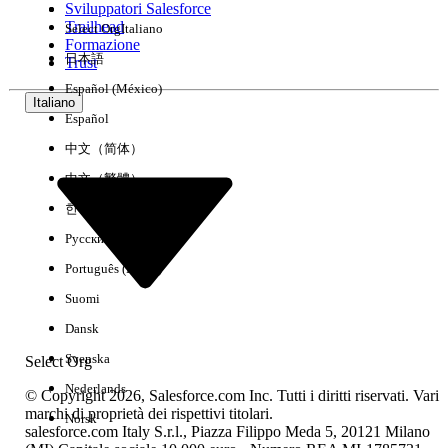
Sviluppatori Salesforce
Trailhead
Select Org
Italiano
Esperienza
Formazione
日本語
Trust
Español (México)
Italiano
Español
Cancella tutto
Chiudi
中文（简体）
中文（繁體）
한국어
Русский
Português (Brasil)
Suomi
Dansk
Svenska
Select Org
Nederlands
© Copyright 2026, Salesforce.com Inc. Tutti i diritti riservati. Vari
marchi di proprietà dei rispettivi titolari.
Norsk
salesforce.com Italy S.r.l., Piazza Filippo Meda 5, 20121 Milano
Nessun risultato