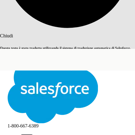
Cerca
Chiudi
Questo testo è stato tradotto utilizzando il sistema di traduzione automatica di Salesforce.
Passa all'inglese
Non ora
Ulteriori dettagli sono disponibili
qui
.
Chiudi
Chiudi
1-800-667-6389