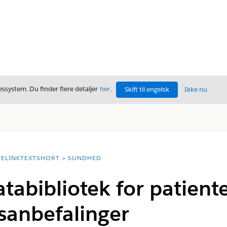
ssystem. Du finder flere detaljer
her
.
Skift til engelsk
Ikke nu
ELINKTEXTSHORT
SUNDHED
tabibliotek for patient
sanbefalinger