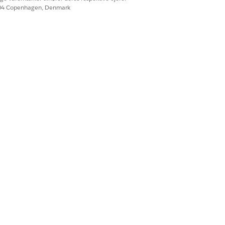
604 Copenhagen, Denmark
lger bedste fremgangsmåder. Se
Ja
Nej