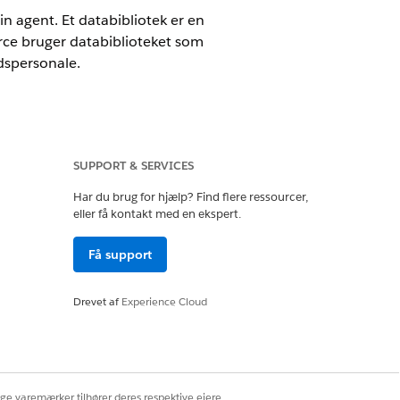
in agent. Et databibliotek er en
orce bruger databiblioteket som
edspersonale.
SUPPORT & SERVICES
føjelsesprogramlicenser. Kræver, at
ingen.
Har du brug for hjælp? Find flere ressourcer,
eller få kontakt med en ekspert.
Få support
Drevet af
Experience Cloud
LER Tilpas applikation
ige varemærker tilhører deres respektive ejere.