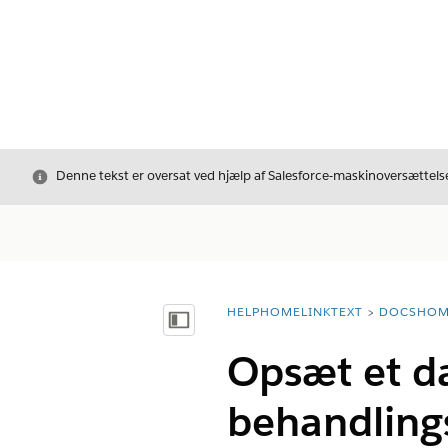
Luk
Denne tekst er oversat ved hjælp af Salesforce-maskinoversættelse
HELPHOMELINKTEXT
DOCSHOM
breadcrumbDescription
Vis indholdsfortegnelse
Opsæt et da
behandling