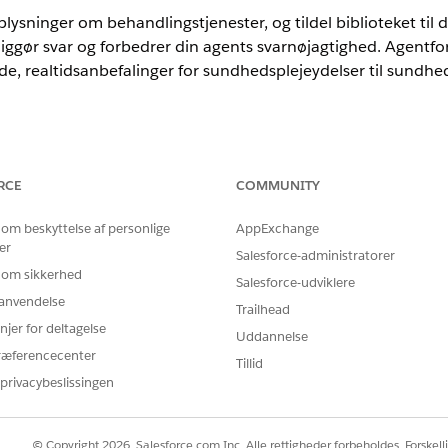
ysninger om behandlingstjenester, og tildel biblioteket til d
liggør svar og forbedrer din agents svarnøjagtighed. Agentf
ede, realtidsanbefalinger for sundhedsplejeydelser til sundh
nce
RCE
COMMUNITY
imited
Edition med Health Cloud- og Agentforce for Health Cloud-til
rammet Agentforce for Health Cloud for at få adgang til agenthandl
 om beskyttelse af personlige
AppExchange
er
Salesforce-administratorer
BRUGERTILLADELSER PÅKRÆVET
 om sikkerhed
Salesforce-udviklere
k:
Data Cloud-arkitekt
r anvendelse
Trailhead
OG
njer for deltagelse
Uddannelse
ræferencecenter
Tillid
Administrer AI-agenter EL
privacybeslissingen
ort og opsat i din organisation.
© Copyright 2026, Salesforce.com Inc. Alle rettigheder forbeholdes. Forskell