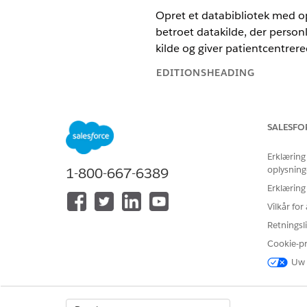
Opret et databibliotek med opl
betroet datakilde, der person
kilde og giver patientcentrer
EDITIONSHEADING
Tilgængelig i: Lightning Experie
SALESFO
Tilgængelig i:
Enterprise
og
Unl
hver bruger har tilføjelsesprog
Erklæring
oplysning
1-800-667-6389
Erklæring
Hvis du vil tilføje et databibliote
Vilkår fo
Retningsli
Cookie-p
Uw 
Forudsætninger:
Bekræft, at Data 360 er klargj