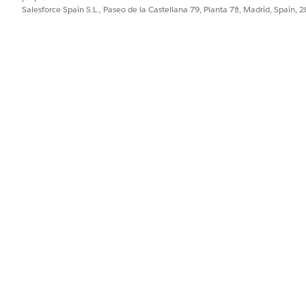
Salesforce Spain S.L., Paseo de la Castellana 79, Planta 7ª, Madrid, Spain, 
aprovisionado y configurado en su organización
n con información sobre los servicios sanitarios y asegúrese de qu
arar sus datos
.
cuadro Búsqueda rápida, introduzca
y, a conti
Agenteforce Agents
ó para el cuidado de pacientes y haga clic en
Abrir en Generador
.
blioteca
de datos.
de datos, haga clic en
Nueva biblioteca
.
predeterminadas para la biblioteca de datos y el nombre de biblio
ic en
Archivos
y cargue el documento de origen.
ce for Patient Healthcare
 detalles de cuidados médicos de pacientes Acción de agente