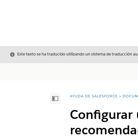
Cerrar
Este texto se ha traducido utilizando un sistema de traducción a
AYUDA DE SALESFORCE
DOCUM
Usted está aquí:
Mostrar índice de materias
Configurar 
recomendac