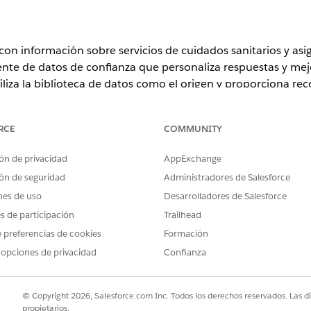
con información sobre servicios de cuidados sanitarios y asig
ente de datos de confianza que personaliza respuestas y mejo
iliza la biblioteca de datos como el origen y proporciona r
servicios sanitarios a profesionales sanitarios.
RCE
COMMUNITY
ón de privacidad
AppExchange
ence
ón de seguridad
Administradores de Salesforce
n y
Unlimited
Edition con licencias complementarias Health Cloud 
a el complemento Agentforce for Health Cloud para acceder a la a
nes de uso
Desarrolladores de Salesforce
es de participación
Trailhead
PERMISOS DE USUARIO NECESARIOS
 preferencias de cookies
Formación
 opciones de privacidad
Confianza
datos:
Arquitecto de Data Cloud
Y
© Copyright 2026, Salesforce.com Inc. Todos los derechos reservados. Las d
Gestionar agentes de IA O
propietarios.