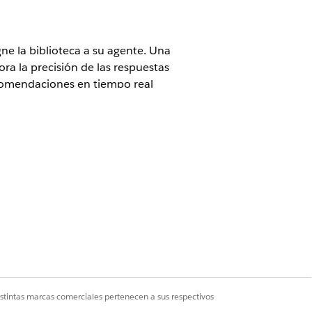
ne la biblioteca a su agente. Una
ra la precisión de las respuestas
ecomendaciones en tiempo real
y Agentforce for Health Cloud.
cción del agente.
istintas marcas comerciales pertenecen a sus respectivos
 Personalizar aplicación