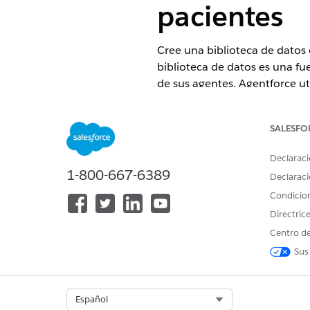
pacientes
Cree una biblioteca de datos 
biblioteca de datos es una fu
de sus agentes. Agentforce ut
centradas en el paciente para 
EDICIONES NECESARIAS
SALESFO
Declaraci
Disponible en: Lightning Experi
1-800-667-6389
Declaraci
Disponible en:
Enterprise
Editio
Requiere que cada usuario teng
Condicio
Directric
Centro de
Sus
Para agregar una biblioteca de 
Select Org
Español