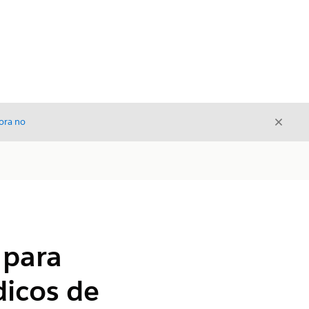
Cerrar
ora no
Cerrar
 para
icos de