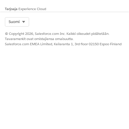
KATSO MYÖS:
Tarjoaja
Experience Cloud
Salesforce-ohje: Agentforce potilaan terveydenhuollolle
Select Org
Suomi
Salesforce-ohje: Potilaan terveydenhuollon lisätietojen
yhteenveto -agenttitoiminto
© Copyright 2026, Salesforce.com Inc. Kaikki oikeudet pidätetään.
Tavaramerkit ovat omistajiensa omaisuutta.
Salesforce.com EMEA Limited, Keilaranta 1, 3rd floor 02150 Espoo Finland
RATKAISIKO TÄMÄ ARTIKKELI ONGELMASI?
Anna palautetta, jotta voimme kehittyä!
Kyllä
Ei