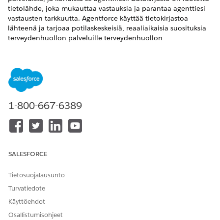
tietolähde, joka mukauttaa vastauksia ja parantaa agenttiesi
vastausten tarkkuutta. Agentforce käyttää tietokirjastoa
lähteenä ja tarjoaa potilaskeskeisiä, reaaliaikaisia suosituksia
terveydenhuollon palveluille terveydenhuollon
ammattilaisille.
VAADITUT VERSIOT
Käytettävissä: Lightning Experiencessa
1-800-667-6389
Käytettävissä:
Enterprise
Edition- ja
Unlimited
Edition -
versioissa Health Cloud- ja Agentforce for Health Cloud -
lisäosalisensseillä. Vaatii, että jokaisella käyttäjällä on
Agentforce for Health Cloud -lisäosa käyttääkseen
agenttitoimintoa.
SALESFORCE
TARVITTAVAT KÄYTTÖOIKEUDET
Tietosuojalausunto
Datakirjaston lisääminen:
Data Cloud -arkkitehti
Turvatiedote
AND
Käyttöehdot
AI-agenttien hallintaoikeus
Osallistumisohjeet