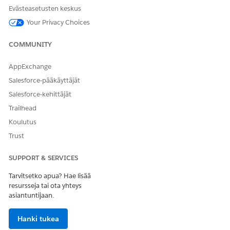
TAI sovelluksen
Evästeasetusten keskus
mukautusoikeus
Your Privacy Choices
Edellytykset:
COMMUNITY
Varmista, että Data 360 on provisioitu ja määritetty
organisaatiossasi
AppExchange
Valmistele lähdeasiakirja, joka sisältää tietoja
Salesforce-pääkäyttäjät
terveydenhuollosta ja varmista, että tiedot noudattavat
suositeltuja käytäntöjä. Lisätietoja on kohdassa
Datan
Salesforce-kehittäjät
valmisteleminen
.
Trailhead
Kirjoita Määritykset-valikon Pikahaku-kenttään
Agentforce
Koulutus
Agents
ja valitse
Agentforce Agents
.
Trust
Valitse potilaan terveydenhuollolle luomasi agentti ja
napsauta
Avaa rakentajassa
.
SUPPORT & SERVICES
Luo datakirjasto
Data-välilehdestä.
Napsauta tietokirjaston luettelosta
Uusi kirjasto
.
Tarvitsetko apua? Hae lisää
Säilytä datakirjaston ja kirjaston nimen oletusvalinnat.
resursseja tai ota yhteys
asiantuntijaan.
Napsauta Datatyyppi-osiosta
Tiedostot
ja lataa
lähdeasiakirja palvelimelle.
Hanki tukea
Tallenna muutoksesi.