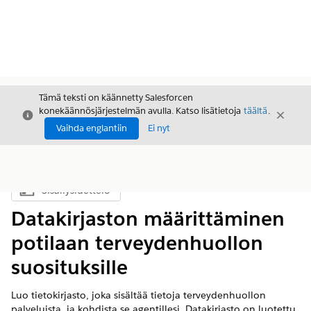
Tämä teksti on käännetty Salesforcen
konekäännösjärjestelmän avulla. Katso lisätietoja
täältä
.
Sulje
Sulje
Sulje
Vaihda englantiin
Ei nyt
Sisällysluettelo
Näytä sisällysluettelo
Datakirjaston määrittäminen
potilaan terveydenhuollon
suosituksille
Luo tietokirjasto, joka sisältää tietoja terveydenhuollon
palveluista, ja kohdista se agentillesi. Datakirjasto on luotettu