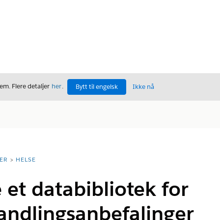
m. Flere detaljer
her
.
Bytt til engelsk
Ikke nå
ER
HELSE
 et databibliotek for
andlingsanbefalinger