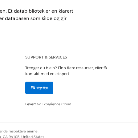
n. Et databibliotek er en klarert
er databasen som kilde og gir
SUPPORT & SERVICES
or Health Cloud. Krever at hver bruker
Trenger du hjelp? Finn flere ressurser, eller få
kontakt med en ekspert.
Få støtte
Levert av
Experience Cloud
R Tilpasse program
r de respektive eierne.
co, CA 94105, United States