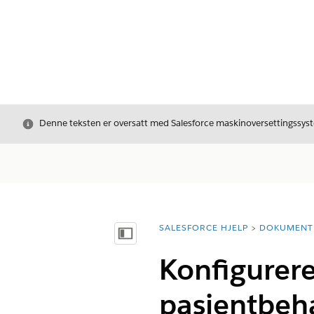
Avslutt
Denne teksten er oversatt med Salesforce maskinoversettingssyste
SALESFORCE HJELP
DOKUMENT
Du er her:
Vis innholdsfortegnelse
Konfigurere
pasientbeh