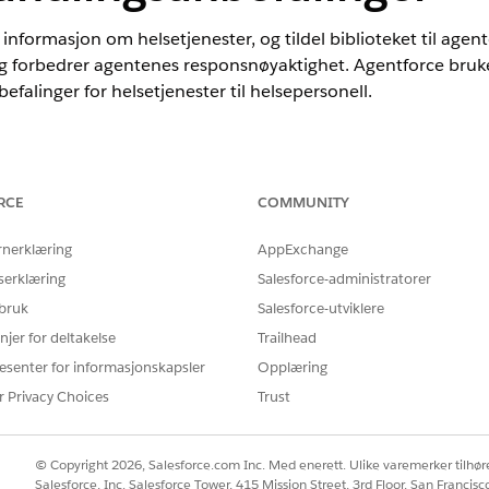
nformasjon om helsetjenester, og tildel biblioteket til agente
og forbedrer agentenes responsnøyaktighet. Agentforce bruk
efalinger for helsetjenester til helsepersonell.
nce
RCE
COMMUNITY
mited
Edition med tilleggslisenser for Health Cloud og Agentforce f
lth Cloud for å få tilgang til agenthandlingen.
rnerklæring
AppExchange
serklæring
Salesforce-administratorer
NØDVENDIGE BRUKERTILLATELSER
 bruk
Salesforce-utviklere
Data Cloud-arkitekt
njer for deltakelse
Trailhead
esenter for informasjonskapsler
Opplæring
OG
r Privacy Choices
Trust
Behandle AI-agenter ELLE
© Copyright 2026, Salesforce.com Inc. Med enerett. Ulike varemerker tilhøre
Salesforce, Inc. Salesforce Tower, 415 Mission Street, 3rd Floor, San Francis