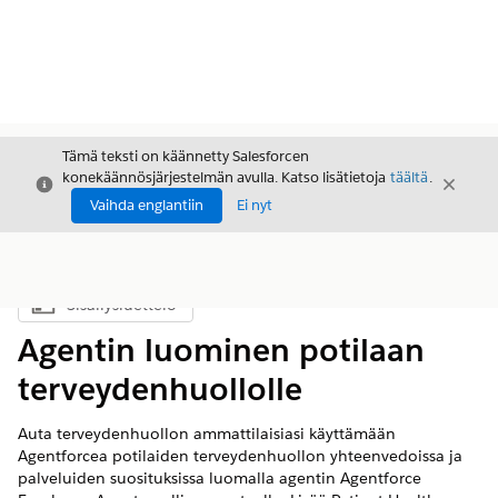
Tämä teksti on käännetty Salesforcen
konekäännösjärjestelmän avulla. Katso lisätietoja
täältä
.
Sulje
Sulje
Sulje
Vaihda englantiin
Ei nyt
Sisällysluettelo
Näytä sisällysluettelo
Agentin luominen potilaan
terveydenhuollolle
Auta terveydenhuollon ammattilaisiasi käyttämään
Agentforcea potilaiden terveydenhuollon yhteenvedoissa ja
palveluiden suosituksissa luomalla agentin Agentforce