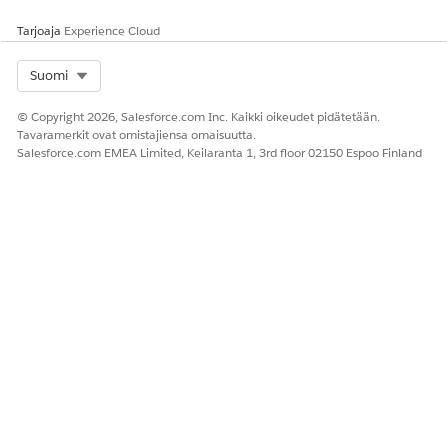
Tarjoaja
Experience Cloud
KATSO MYÖS:
Select Org
Suomi
Salesforce-ohje: Agentforce potilaan terveydenhuollolle
Salesforce-ohje: Potilaan terveydenhuollon lisätietojen
© Copyright 2026, Salesforce.com Inc. Kaikki oikeudet pidätetään.
yhteenveto -agenttitoiminto
Tavaramerkit ovat omistajiensa omaisuutta.
Salesforce.com EMEA Limited, Keilaranta 1, 3rd floor 02150 Espoo Finland
RATKAISIKO TÄMÄ ARTIKKELI ONGELMASI?
Anna palautetta, jotta voimme kehittyä!
Kyllä
Ei