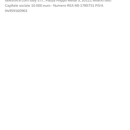
salesforce.com Italy S.r.l., Piazza Filippo Meda 5, 20121 Milano (MI)
basati sulle librerie di dati.
Capitale sociale 10.000 euro - Numero REA MI-1785731 P.IVA
04959160963
VEDERE ANCHE:
Guida di Salesforce: Agentforce per Assistenza sanitaria ai
pazienti
Guida di Salesforce: Riepilogo dei dettagli dell'assistenza
sanitaria del paziente
QUESTO ARTICOLO HA RISOLTO IL PROBLEMA?
Facci sapere, così possiamo migliorare!
Sì
No