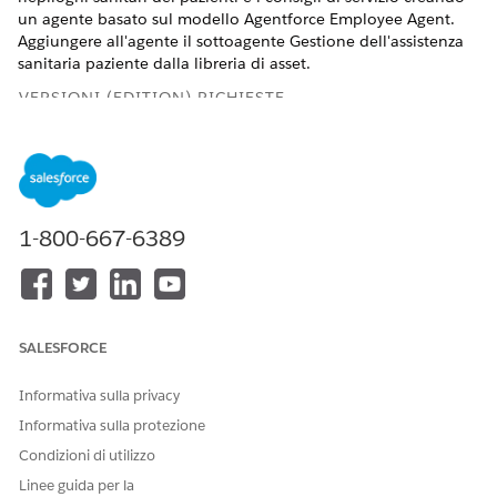
un agente basato sul modello Agentforce Employee Agent.
Aggiungere all'agente il sottoagente Gestione dell'assistenza
sanitaria paziente dalla libreria di asset.
VERSIONI (EDITION) RICHIESTE
Disponibile nelle versioni: Lightning Experience
Disponibile in: Edizioni
Enterprise
Edition e
Unlimited
Edition con licenze aggiuntive Health Cloud e Agentforce
for Health Cloud. Richiede che ogni utente disponga del
1-800-667-6389
componente aggiuntivo Agentforce for Health Cloud per
accedere all'azione agente.
AUTORIZZAZIONI UTENTE RICHIESTE
SALESFORCE
Per creare un agente
Gestione degli agenti AI
Informativa sulla privacy
OPPURE
Informativa sulla protezione
Personalizza applicazione
Condizioni di utilizzo
Per aggiungere subagente
Gestisci agenti AI E Gestisci
Linee guida per la
all'agente: