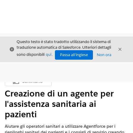
Questo testo è stato tradotto utilizzando il sistema di
traduzione automatica di Salesforce. Ulteriori dettagli
Chiudi
Chiud
Chiudi
sono disponibili
qui
.
Passa all'inglese
Non ora
Sommario
Mostra sommario
Creazione di un agente per
l'assistenza sanitaria ai
pazienti
Aiutare gli operatori sanitari a utilizzare Agentforce per i
riepiloghi sanitari dei pazienti e i consigli di servizio creando