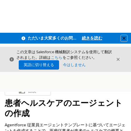
ただいま大変多くのお問い合わせをいただいており、ご連絡までにお時間を頂戴しております
続きを読む
Clo
この文章は Salesforce 機械翻訳システムを使用して翻訳
されました。詳細は
こちら
をご参照ください。
閉じる
閉じ
閉じる
英語に切り替える
今はしません
目次
目次を表示
患者ヘルスケアのエージェント
の作成
Agentforce 従業員エージェントテンプレートに基づいてエージェ
ントを作成することで、医療従事者が患者のヘルスケアの概要と