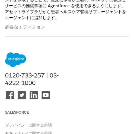
サービスの推奨事項に Agentforce を使用できるようにします。
アセットライブラリから患者ヘルスケア管理サブエージェントを
エージェントに追加します。
必要なエディション
使用可能なインターフェース: Lightning Experience
使用可能なエディション: Health Cloud および Agentforce for
Health Cloud アドオンライセンスが付属する
Enterprise
Edition および
Unlimited
Edition。各ユーザーがエージェント
アクションにアクセスするには、Agentforce for Health Cloud
0120-733-257 | 03-
アドオンが必要です。
4222-1000
必要なユーザー権限
エージェントを作成する
AI エージェントの管理
または
SALESFORCE
「アプリケーションのカスタ
プライバシーに関する声明
マイズ」
セキュリティに関する声明