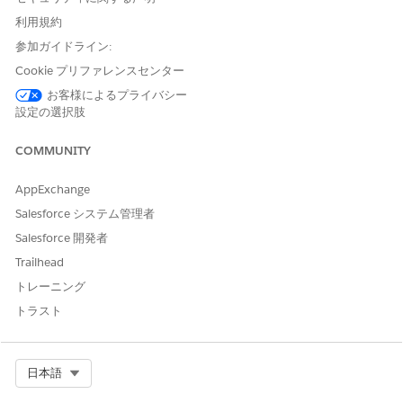
エージェントにサブエージェ
「AI エージェントの管理」お
利用規約
ントを追加する
よび「Agentforce デフォルト
エージェントの管理」
参加ガイドライン:
Cookie プリファレンスセンター
または
お客様によるプライバシー
「アプリケーションのカスタ
設定の選択肢
マイズ」
COMMUNITY
Agentforce Employee Agent テンプレートに基づいて
エージ
ェントを作成
します。
AppExchange
Agentforce Builder で、アセットライブラリからエージェン
トに
このサブエージェントを追加
します。
Salesforce システム管理者
患者ヘルスケア管理
Salesforce 開発者
エージェントを有効化
します。
Trailhead
変更内容を保存します。
トレーニング
エージェントを設定したら、患者のヘルスケアサービスに関する
トラスト
情報を含むデータライブラリを作成し、そのライブラリをエージ
ェントに割り当てます。
Select Org
日本語
サブエージェント: Patient Healthcare Management (患者ヘ
ルスケア管理)