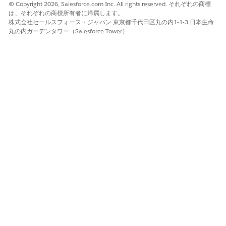
© Copyright 2026, Salesforce.com Inc. All rights reserved. それぞれの商標
Patient Healthcare Management (患者ヘルスケア管理) サブ
は、それぞれの商標所有者に帰属します。
エージェントは、患者の医療情報とヘルスケア履歴を要約し、
株式会社セールスフォース・ジャパン 東京都千代田区丸の内1-1-3 日本生命
データライブラリに基づいてヘルスケアサービスに関するおす
丸の内ガーデンタワー（Salesforce Tower）
すめを提供します。
関連項目:
Salesforce ヘルプ: 患者のヘルスケア向け Agentforce
Salesforce ヘルプ:[患者のヘルスケアの詳細を要約] エージェ
ントアクション
この記事で問題は解決されましたか?
ご意見をお待ちしております。
はい
いいえ