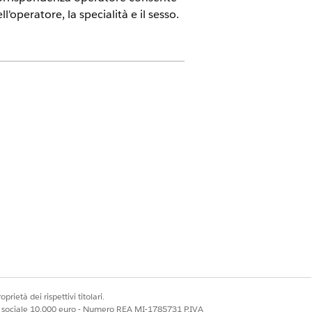
'operatore, la specialità e il sesso.
a artificiale nell'organizzazione.
zionare il subagente
ll'agente. È inoltre necessario
A) all'Utente Einstein Agent creato
nte Agentforce. Tutti gli utenti
Matching Access for AI Assistive
ficiale nell'organizzazione.
prietà dei rispettivi titolari.
ale sociale 10.000 euro - Numero REA MI-1785731 P.IVA