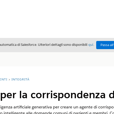
automatica di Salesforce. Ulteriori dettagli sono disponibili
qui
.
Passa all
ENTI
INTEGRITÀ
per la corrispondenza d
telligenza artificiale generativa per creare un agente di cor
do intelligente alle domande comuni di pazienti e membri. 