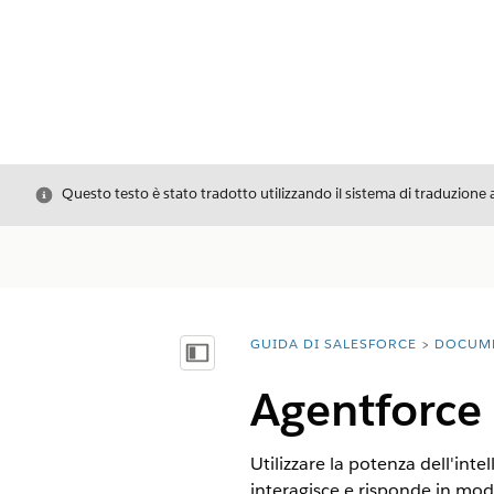
Chiudi
Questo testo è stato tradotto utilizzando il sistema di traduzione 
GUIDA DI SALESFORCE
DOCUM
Ti trovi qui:
Mostra sommario
Agentforce 
Utilizzare la potenza dell'in
interagisce e risponde in mo