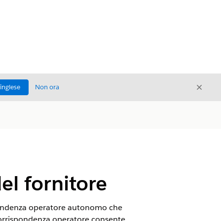
Chiud
'inglese
Non ora
Chiudi
el fornitore
rispondenza operatore autonomo che
Corrispondenza operatore consente