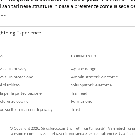
i sanitari nelle strutture in base a preferenze come la sede dell
STE
ightning Experience
ition
e
Unlimited Edition
con Health Cloud
RCE
COMMUNITY
enza artificiale generativa richieste per gli agenti di intelligenz
tient and Member Services (Servizi paziente e membro), sele
a sulla privacy
AppExchange
includere le azioni Trova operatori e Trova info operatore ne
va sulla protezione
Amministratori Salesforce
zzazioni Provider Matching Access for AI Autonom Agents (AS
 di utilizzo
Sviluppatori Salesforce
 integrare l'agente attivato con il portale pazienti.
da per la partecipazione
Trailhead
i subagenti e le azioni Provider Matching a un Agente dipende
eferenze cookie
Formazione
arlo devono disporre dell'insieme di autorizzazioni Provider 
ue scelte in materia di privacy
Trust
intelligenza artificiale generativa per Health Cloud
enza artificiale generativa richieste per gli agenti di intelligenza arti
© Copyright 2026, Salesforce.com Inc. Tutti i diritti riservati. Vari marchi di pro
salesforce.com Italy S.r.l., Piazza Filippo Meda 5, 20121 Milano (MI) Capit