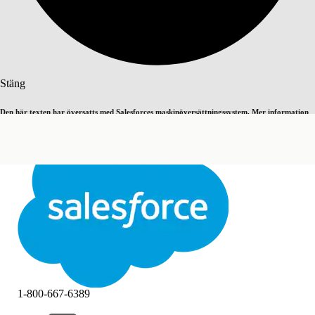
Sök
Stäng
Den här texten har översatts med Salesforces maskinöversättningssystem. Mer information
Byt till engelska
Inte nu
här
.
Stäng
Stäng
1-800-667-6389