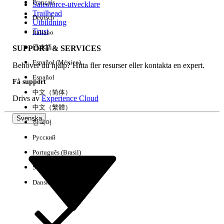
Français
Salesforce-utvecklare
Trailhead
Deutsch
Händelse
Utbildning
Trust
Italiano
日本語
SUPPORT & SERVICES
Español (México)
Behöver du hjälp? Hitta fler resurser eller kontakta en expert.
Rensa alla
Klart
Español
Få support
中文（简体）
Drivs av
Experience Cloud
中文（繁體）
Svenska
한국어
Русский
Português (Brasil)
Suomi
Dansk
Inga resultat