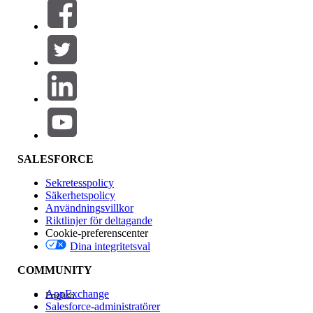
Filtrera efter (0)
VÄLJ FILTER
Lägg till
Produktområde
Funktionspåverkan
SALESFORCE
Sekretesspolicy
Säkerhetspolicy
Användningsvillkor
Riktlinjer för deltagande
Cookie-preferenscenter
Dina integritetsval
Version
COMMUNITY
AppExchange
English
Salesforce-administratörer