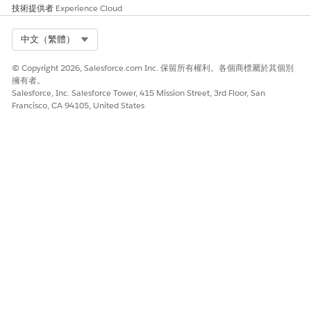
技術提供者
Experience Cloud
Select Org
中文（繁體）
© Copyright 2026, Salesforce.com Inc. 保留所有權利。各個商標屬於其個別
擁有者。
Salesforce, Inc. Salesforce Tower, 415 Mission Street, 3rd Floor, San
Francisco, CA 94105, United States