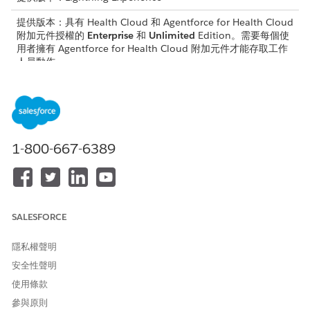
提供版本：具有 Health Cloud 和 Agentforce for Health Cloud
附加元件授權的
Enterprise
和
Unlimited
Edition。需要每個使
用者擁有 Agentforce for Health Cloud 附加元件才能存取工作
人員動作。
子工作人員詳細資料
API 名稱
PatientHealthcareManagem
ent
1-800-667-6389
包含的工作人員動作
依名稱識別記錄
*
使用 Knowledge
回答問題
*
摘要病患醫療照護詳細資料
SALESFORCE
*此動作會執行一或多個提示範本。
隱私權聲明
分類至此子代理程式的說話方式範例
安全性聲明
使用條款
「此病患的醫療照護詳細資料摘要」
參與原則
「取得病患醫療照護的建議」