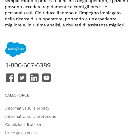
semplificando il processo di ricerca degli operatori, i pazienti
possono accedere rapidamente a consigli precisi e
personalizzati. Ciò riduce il tempo e l'impegno impiegato
nella ricerca di un operatore, portando a un'esperienza
migliore e, in ultima analisi, a risultati di assistenza migliori.
VERSIONI (EDITION) RICHIESTE
Disponibile nelle versioni: Lightning Experience
Disponibile in:
Enterprise Edition
e
Unlimited Edition
con
1-800-667-6389
Health Cloud.
Dettagli subagente
Nome API
ProviderMatching
SALESFORCE
Azioni agente incluse
Trova operatori
Informativa sulla privacy
corrispondenti
Informativa sulla protezione
Trova info operatore
Condizioni di utilizzo
Linee guida per la