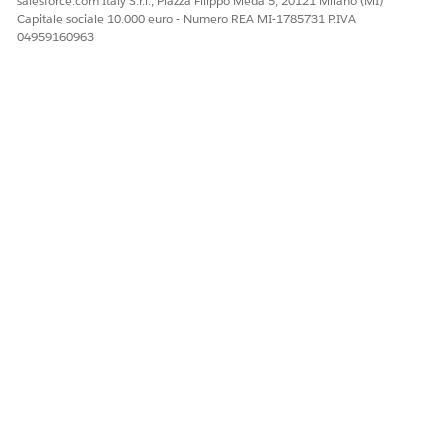
salesforce.com Italy S.r.l., Piazza Filippo Meda 5, 20121 Milano (MI)
Capitale sociale 10.000 euro - Numero REA MI-1785731 P.IVA
04959160963