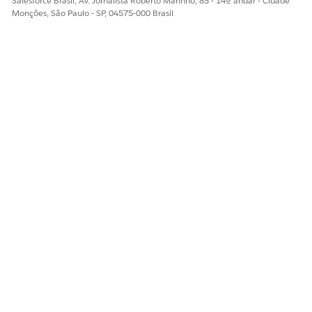
Salesforce Brasil, Av. Jornalista Roberto Marinho, 85 - 14º andar - Cidade
Monções, São Paulo - SP, 04575-000 Brasil