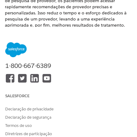
de pesquisa de provedor, os pacientes podem acessar
rapidamente recomendações de provedor precisas e
personalizadas. Isso reduz o tempo e o esforço dedicados à
pesquisa de um provedor, levando a uma experiência
aprimorada e, por fim, melhores resultados de tratamento.
EDIÇÕES OBRIGATÓRIAS
Disponível em: Lightning Experience
Disponível em: Edições
Enterprise
e
Unlimited
com o
1-800-667-6389
Health Cloud.
Detalhes do subagente
Nome da API
ProviderMatching
SALESFORCE
Ações do agente incluídas
Encontrar provedores
Declaração de privacidade
correspondentes
Declaração de segurança
Encontrar informações do
Termos de uso
provedor
Diretrizes de participação