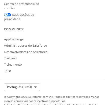
Centro de preferência de
Exemplos de enunciados que acionam esse subagente
cookies
"Preciso de um médico psiquiátrico que esteja aceitando
Suas opções de
novos pacientes."
privacidade
"Estou procurando um dermatologista especializado em
triagem de câncer de pele."
COMMUNITY
"Estou procurando um médico que fale espanhol."
"Preciso de um médico que aceite o Plano UHC."
AppExchange
"Encontre um médico de tratamento principal perto de
Administradores do Salesforce
mim".
"Estou com dor nas costas e preciso de um especialista."
Desenvolvedores do Salesforce
Trailhead
Treinamento
Trust
ESTE ARTIGO RESOLVEU SEU PROBLEMA?
Diga-nos para podermos melhorar!
Sim
Não
Select Org
Português (Brasil)
© Copyright 2026, Salesforce.com Inc. Todos os direitos reservados. Várias
marcas comerciais dos respectivos proprietários.