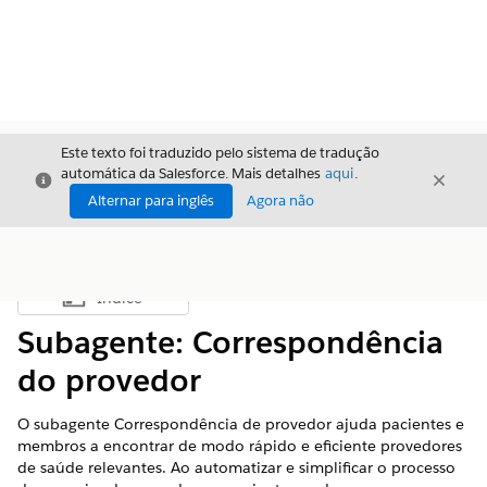
Este texto foi traduzido pelo sistema de tradução
automática da Salesforce. Mais detalhes
aqui
.
Fechar
Fecha
Fechar
Alternar para inglês
Agora não
Índice
Mostrar índice
Subagente: Correspondência
do provedor
O subagente Correspondência de provedor ajuda pacientes e
membros a encontrar de modo rápido e eficiente provedores
de saúde relevantes. Ao automatizar e simplificar o processo