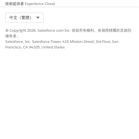
技術提供者
Experience Cloud
Select Org
中文（繁體）
© Copyright 2026, Salesforce.com Inc. 保留所有權利。各個商標屬於其個別
擁有者。
Salesforce, Inc. Salesforce Tower, 415 Mission Street, 3rd Floor, San
Francisco, CA 94105, United States