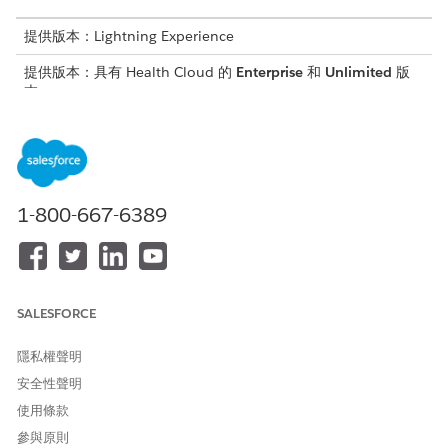
提供版本：Lightning Experience
提供版本：具有 Health Cloud 的
Enterprise
和
Unlimited
版
本。
子工作人員詳細資料
API 名稱
ProviderMatching
1-800-667-6389
包含的工作人員動作
尋找相符提供者
尋找提供者資訊
觸發此子工作人員的說話方式範例
SALESFORCE
「我需要接受新病患的精神科醫生。」
隱私權聲明
「我正在尋找專門進行皮膚癌檢查的皮膚科醫生。」
「我正在尋找能說西班牙語的醫生。」
安全性聲明
「我需要接受 UHC 計畫的醫師。」
使用條款
「尋找我附近的主要照護醫師。」
參與原則
「我遇到背部疼痛,且需要專科醫生。」