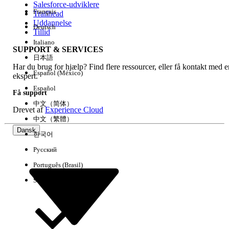
Salesforce-udviklere
Français
Trailhead
Experience
Uddannelse
Deutsch
Tillid
Italiano
SUPPORT & SERVICES
日本語
Har du brug for hjælp? Find flere ressourcer, eller få kontakt med e
Ryd alle
Udført
Español (México)
ekspert.
Español
Få support
中文（简体）
Drevet af
Experience Cloud
中文（繁體）
Dansk
한국어
Русский
Português (Brasil)
Suomi
Ingen resultater