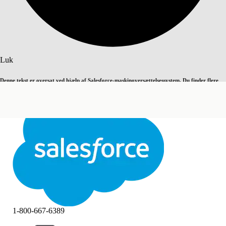
Søg
Luk
Denne tekst er oversat ved hjælp af Salesforce-maskinoversættelsessystem. Du finder flere
Skift til engelsk
Ikke nu
detaljer
her
.
Luk
Luk
1-800-667-6389