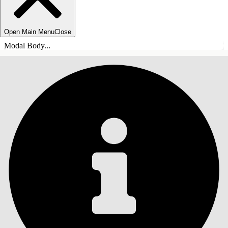
Open Main Menu
Close
Modal Body...
INDHOLD
Søg
Vis indholdsfortegnelse
Indhold