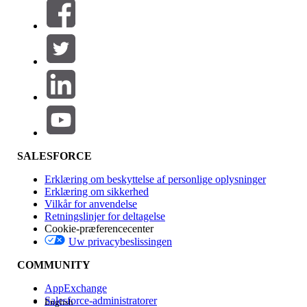
Filtrer efter (0)
VÆLG FILTRE
Tilføj
Produktområde
Funktionspåvirkning
SALESFORCE
Erklæring om beskyttelse af personlige oplysninger
Erklæring om sikkerhed
Vilkår for anvendelse
Retningslinjer for deltagelse
Cookie-præferencecenter
Uw privacybeslissingen
Version
COMMUNITY
AppExchange
Salesforce-administratorer
English