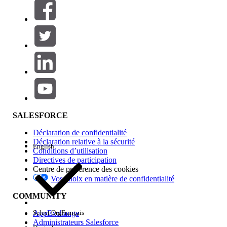
Filtrer par (0)
SÉLECTIONNER DES FILTRES
Ajouter
Gamme de produits
Impact des fonctionnalités
SALESFORCE
Déclaration de confidentialité
Déclaration relative à la sécurité
English
Conditions d’utilisation
Directives de participation
Centre de préférence des cookies
Vos choix en matière de confidentialité
Edition
COMMUNITY
AppExchange
Select Org
Français
Administrateurs Salesforce