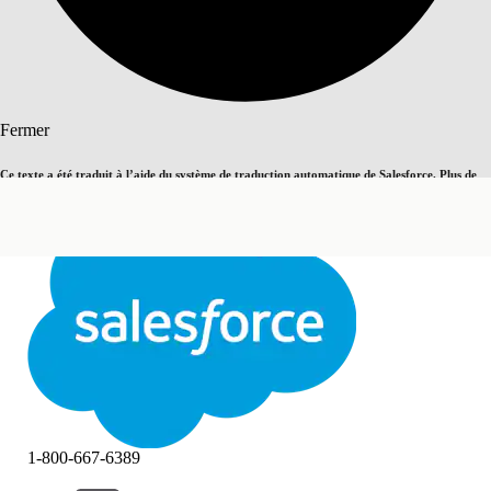
Rechercher
Fermer
Ce texte a été traduit à l’aide du système de traduction automatique de Salesforce. Plus de
Basculer vers la page en anglais
détails, consultez <
cette page
.
Pas maintenant
Fermer
Fermer
1-800-667-6389