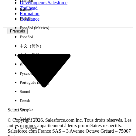
Deutsch
Développeurs Salesforce
Trailhead
Italiano
Expérience
Formation
Confiance
日本語
Español (México)
Français
Español
Effacer tout
Terminé
中文（简体）
中文（繁體）
한국어
Русский
Português (Brasil)
Suomi
Dansk
Select Org
Svenska
Nederlands
© Copyright 2026, Salesforce.com Inc. Tous droits réservés. Les
autres marques appartiennent à leurs propriétaires respectifs.
Norvégien
Salesforce.com France SAS – 3 Avenue Octave Gréard – 75007
Aucun résultat