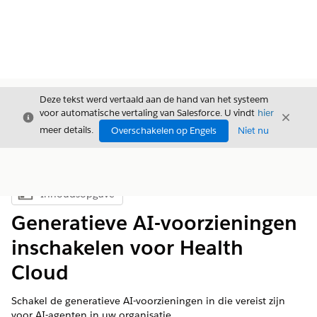
Deze tekst werd vertaald aan de hand van het systeem
voor automatische vertaling van Salesforce. U vindt
hier
Sluiten
Sluite
Sluiten
meer details.
Overschakelen op Engels
Niet nu
Inhoudsopgave
Inhoudsopgave weergeven
Generatieve AI-voorzieningen
inschakelen voor Health
Cloud
Schakel de generatieve AI-voorzieningen in die vereist zijn
voor AI-agenten in uw organisatie.