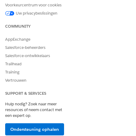
Voorkeurcentrum voor cookies
Vernieuw uw browser.
Uw privacybeslissingen
Nu u aan de randvoorwaarden hebt voldaan, maakt u een
agent voor Overeenkomsten met aanbieders.
COMMUNITY
AppExchange
HEEFT DIT ARTIKEL UW PROBLEEM OPGELOST?
Salesforce-beheerders
Laat ons weten wat we kunnen doen om te verbeteren!
Salesforce-ontwikkelaars
Trailhead
Ja
Nee
Training
Vertrouwen
SUPPORT & SERVICES
Hulp nodig? Zoek naar meer
resources of neem contact met
een expert op.
Ondersteuning ophalen