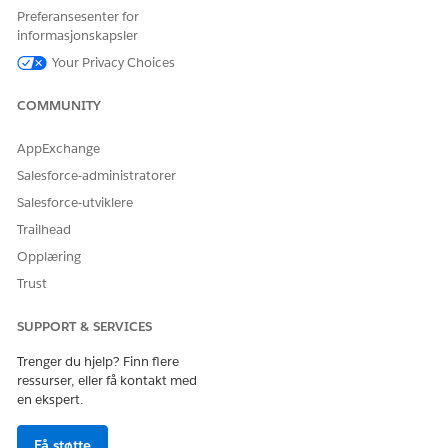
synkronisere data manuelt, kan du se
Synkronisere
Preferansesenter for
leverandørsøkedata manuelt
.
informasjonskapsler
Your Privacy Choices
COMMUNITY
HJALP DENNE ARTIKKELEN MED Å LØSE PROBLEMET DITT?
La oss få vite det slik at vi kan forbedre!
AppExchange
Salesforce-administratorer
Ja
Nei
Salesforce-utviklere
Trailhead
Opplæring
Trust
SUPPORT & SERVICES
Trenger du hjelp? Finn flere
ressurser, eller få kontakt med
en ekspert.
Få støtte