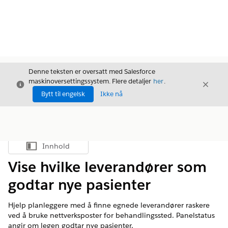
Denne teksten er oversatt med Salesforce
maskinoversettingssystem. Flere detaljer
her
.
Avslutt
Avslut
Avslutt
Bytt til engelsk
Ikke nå
Innhold
Vis innholdsfortegnelse
Vise hvilke leverandører som
godtar nye pasienter
Hjelp planleggere med å finne egnede leverandører raskere
ved å bruke nettverksposter for behandlingssted. Panelstatus
angir om legen godtar nye pasienter.