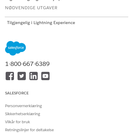
NØDVENDIGE UTGAVER
Tilgjengelig i Lightning Experience
Tilgjengelig i
Enterprise
og
Unlimited
Edition med Health
Cloud
NØDVENDIGE BRUKERTILLATELSER
1-800-667-6389
For å bruke Intelligent
Health Cloud
avtalebehandling:
Avtalebehandling
Finn og velg
Helsefasiliteter-nettverk
fra Appstarter.
Klikk på
Ny
.
Oppgi navnet på fasilitetsnettverket, legefasilitet, lege og
SALESFORCE
leverandør.
Velg
Panel åpen
i Panelstatus.
Personvernerklæring
Velg
Active
for å aktivere nettverket for helsestasjonene.
Sikkerhetserklæring
Lagre endringene.
Vilkår for bruk
Leger gjenspeiler endringene dine etter neste
datasynkronisering for leverandørsøk. Hvis du vil
Retningslinjer for deltakelse