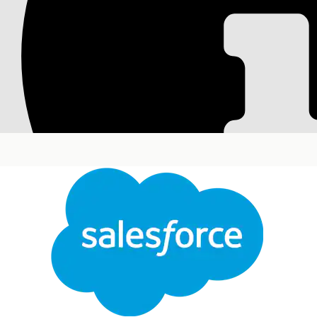
athenahealth Integ
Verbinden Sie Health Cloud und athenahealth mith
um Patientendaten und die Terminplanung für ath
Erforderliche Editionen
Verfügbarkeit: Lightning Experience
Verfügbarkeit:
Enterprise
und
Unlimited
Edition m
Planung
Die athenahealth Integration Client-Anwendung st
Termine zu planen, zu ändern und zu stornieren.
athenahealth und übernimmt die Authentifizieru
verwendet die Ausgabe des generischen FHIR-Client
von athenahealth erwartet wird.