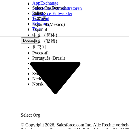
Medikamentenanforderungen (Rezeptnachfüllungen
AppExchange
Digital Wallet für Agentforce Health
Select Org
Deutsch
Salesforce-Administratoren
Mit Digital Wallet erhalten Sie einen Echtzeit-Üb
Italiano
Salesforce-Entwickler
erhalten Sie Einblicke in die Anspruchsnutzung u
Trailhead
日本語
verfolgt die abrechenbare Nutzung für die Verwa
Schulung
Español (México)
Daten, beispielsweise für die Patientenregistrie
Trust
Español
中文（简体）
Deutsch
中文（繁體）
KONNTEN SIE IHR PROBLEM MITHILFE DIESES ARTIKEL
한국어
Geben Sie uns Feedback, damit wir uns verbessern könn
Русский
Português (Brasil)
Suomi
Dansk
Svenska
Nederlands
Norsk
Select Org
© Copyright 2026, Salesforce.com Inc. Alle Rechte vorbeh