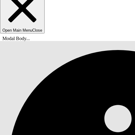
Open Main Menu
Close
Modal Body...
Sie befinden sich hier:
Salesforce-Hilfe
Dokumente
Health (Zustand)