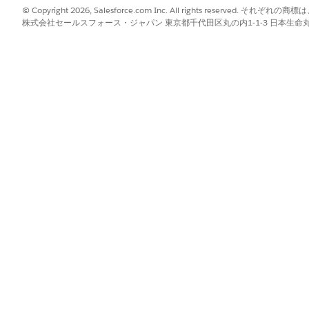
© Copyright 2026, Salesforce.com Inc. All rights reserve
テグレーションの構築と維持の要件が自動的に回避されます。
株式会社セールスフォース・ジャパン 東京都千代田区丸の内1-1-3 日本生命丸の内ガ
ealth CloudからAthenahealthで新規患者の登録、患者
要求の作成(処方箋の補充)をすばやく行うことができます。Health
healthの患者ケースが作成されます。
ーションの使用開始
ealth インテグレーションクライアントおよび予定スケジュールインテグレー
ムに接続します。athenahealth を外部バックエンドスケジュールシステ
準備
athenahealthをHealth Cloudに接続します。そのためには、at
データ管理のために予定スケジュールインテグレーションアプリケーシ
細を管理するエージェントの作成
henahealth で患者の登録、患者データの管理、患者ケースの作成、薬
、コンタクトセンターエージェントを作成してから、患者データ管理サ
Wallet
て、athenahealth APIの消費量をリアルタイムで可視化します。Data 
回避できます。Digital Walletは、Athenahealthの予定
跡します。