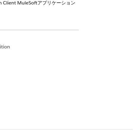
 Client MuleSoftアプリケーション
ition
定プロセス API に接続して、予定の
のスケジュール API エンドポイント
 クライアントの出力を取得し、
ahealth EHRシステムを接続し、患者レコ
のリアルタイムデータ交換が提供され