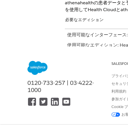
athenahealthの患者データと予
を使用してHealth Cloudとat
必要なエディション
使用可能なインターフェース: Light
使用可能なエディション: Heal
スケジュール設定
SALESFO
athenahealth インテ
プライバ
スケジュール、変更、キャンセルを
0120-733-257 | 03-4222-
セキュリ
と連携し、認証、要求の書式設
1000
利用規約
Athenahealth 独自の予定
参加ガイ
Cooki
患者詳細管理
お
athenahealth Integra
ードのリアルタイム データの