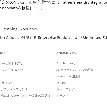
定のスケジュールを管理するには、athenahealth Integration
henahealthを接続します。
ning Experience
th Cloud が付属する
Enterprise
Edition および
Unlimited
Ed
RCE
COMMUNITY
グレーションクライアントアプリケーションは、予定のスケジュール設
シーに関する声明
AppExchange
支援します。このアプリケーションは athenahealth 独自
ティに関する声明
Salesforce システム管理者
定、データ翻訳を処理します。アプリケーションは汎用 FHIR
Salesforce 開発者
 API で想定される形式に変換します。
ドライン:
Trailhead
e プリファレンスセンター
トレーニング
客様によるプライバシー設定の選択肢
トラスト
tion Clientアプリケーションを使用して、Health Cloudとathen
書き戻しをサポートします。このアプリケーションでは双方向