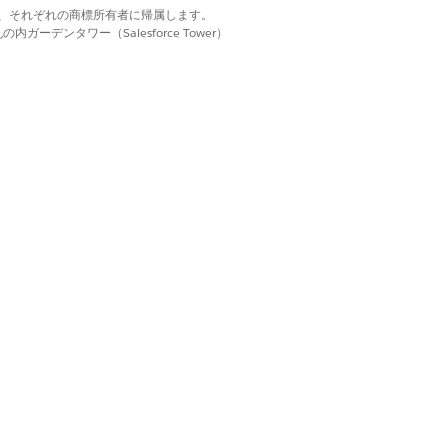
d. それぞれの商標は、それぞれの商標所有者に帰属します。
コンタクトセンター担当者は、
ーデンタワー（Salesforce Tower）
の詳細の更新、患者ケースの作成(提供者または
 Cloudの薬剤要求では、refill
ションアプリケーションを有効にして、
ムとして設定し、提供者の対応可能状況と患者の
henahealth インテグレーションクライア
ョンを設定する必要があります。
剤要請 (処方箋補充) の作成をすばやく行
ブエージェントをカスタマイズします。
360 と統合することで、エンタイトルメントの利
管理とデータ書き込み操作(患者の登録や薬剤補充