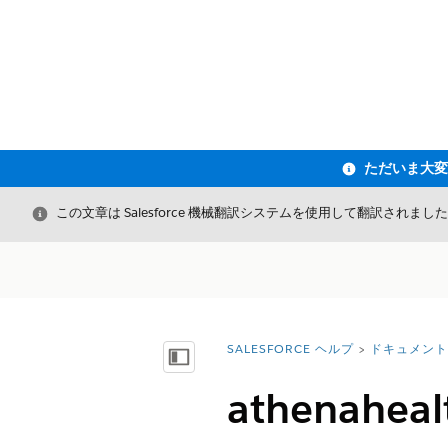
閉じる
この文章は Salesforce 機械翻訳システムを使用して翻訳されまし
SALESFORCE ヘルプ
ドキュメント
詳細情報:
目次を表示
athenah