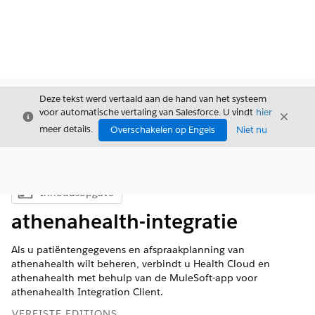
Deze tekst werd vertaald aan de hand van het systeem
voor automatische vertaling van Salesforce. U vindt
hier
Sluiten
Sluite
Sluiten
meer details.
Overschakelen op Engels
Niet nu
Inhoudsopgave
Inhoudsopgave weergeven
athenahealth-integratie
Als u patiëntengegevens en afspraakplanning van
athenahealth wilt beheren, verbindt u Health Cloud en
athenahealth met behulp van de MuleSoft-app voor
athenahealth Integration Client.
VEREISTE EDITIONS