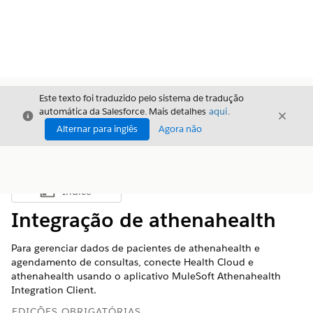
Este texto foi traduzido pelo sistema de tradução
automática da Salesforce. Mais detalhes
aqui
.
Fechar
Fecha
Fechar
Alternar para inglês
Agora não
Índice
Mostrar índice
Integração de athenahealth
Para gerenciar dados de pacientes de athenahealth e
agendamento de consultas, conecte Health Cloud e
athenahealth usando o aplicativo MuleSoft Athenahealth
Integration Client.
EDIÇÕES OBRIGATÓRIAS